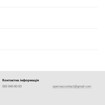
Контактна інформація
093 840-90-93
specnazcontact@gmail.com