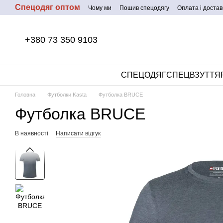
Спецодяг оптом
Перейти до основного контенту
Чому ми
Пошив спецодягу
Оплата і достав
+380 73 350 9103
СПЕЦОДЯГ
СПЕЦВЗУТТЯ
Головна
Футболки Kasta
Футболка BRUCE
Футболка BRUCE
В наявності
Написати відгук