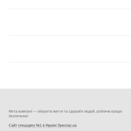
Мета компанії — зберегти життя та здоров'я людей, роблячи працю
безпечною!
Сайт спецодягу №1 в Україні Specnaz.ua