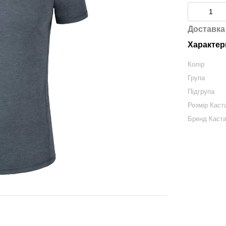
Доставка
Характер
Колір
Група
Підгрупа
Розмір Каст
Бренд Каст