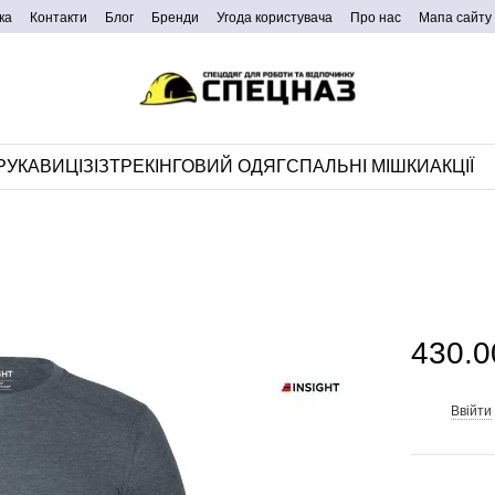
ка
Контакти
Блог
Бренди
Угода користувача
Про нас
Мапа сайту
РУКАВИЦІ
ЗІЗ
ТРЕКІНГОВИЙ ОДЯГ
СПАЛЬНІ МІШКИ
АКЦІЇ
430.0
Ввійти
%