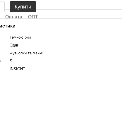
Купити
Оплата
ОПТ
истики
Темно-сірий
Одяг
Футболки та майки
а
S
а
INSIGHT