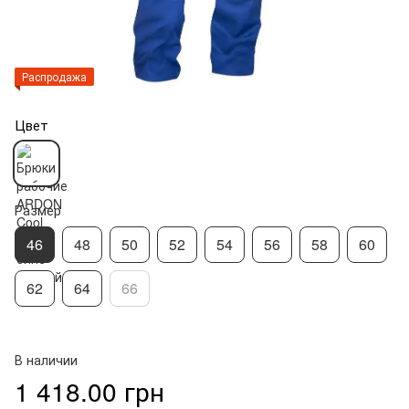
Распродажа
Цвет
Размер
46
48
50
52
54
56
58
60
62
64
66
В наличии
1 418.00 грн