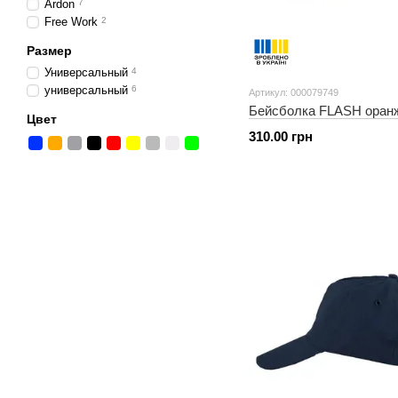
Ardon
7
Free Work
2
Размер
Универсальный
4
универсальный
6
Артикул: 000079749
Бейсболка FLASH оран
Цвет
310.00 грн