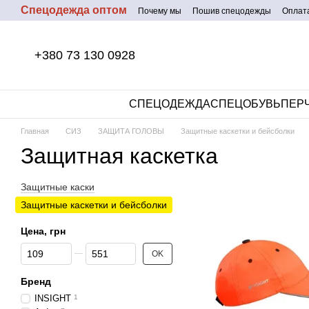
Спецодежда оптом
Перейти к основному контенту
Почему мы
Пошив спецодежды
Оплата
+380 73 130 0928
СПЕЦОДЕЖДА
СПЕЦОБУВЬ
ПЕР
Главная
СИЗ
ЗАЩИТА ГОЛОВЫ
Защитные каскетки и бейсболки
Защитная каскетка
Защитные каски
Защитные каскетки и бейсболки
Цена, грн
От Цена, грн
До Цена, грн
OK
Бренд
INSIGHT
1