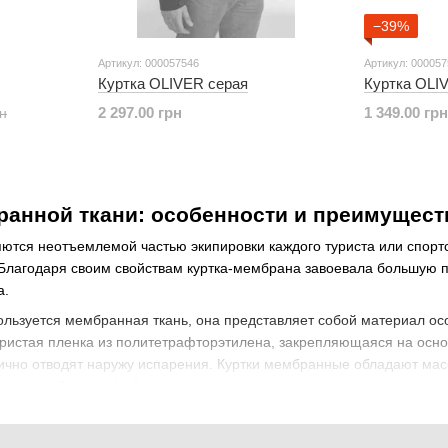
−39%
Артикул: 000057546
Артикул: 00005
Куртка OLIVER серая
Куртка OLI
2 297.00 грн
1 349.00 грн
рн
ранной ткани: особенности и преимущест
ются неотъемлемой частью экипировки каждого туриста или спорт
Благодаря своим свойствам куртка-мембрана завоевала большую по
а.
льзуется мембранная ткань, она представляет собой материал особ
ристая пленка из политетрафторэтилена, закрепляющаяся на осно
лично отводят наружу испарения. Куртки мембранные обладают мас
зносостойкость. Чтобы улучшить данные показатели, поверхность
рязи и воды. Такие вещества проникают глубоко в структуру ткан
ериала. Мембранные куртки купить предлагает интернет-магазин S