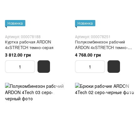
Новинка
Новинка
Артикул: 000078188
Артикул: 000078251
Куртка рабочая ARDON
Полукомбинезон рабочий
4xSTRETCH темно-серая
ARDON 4xSTRETCH темно-
серый
3 812.00 грн
4 768.00 грн