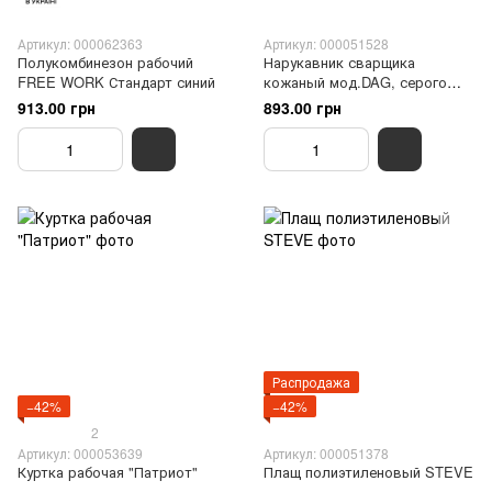
Артикул: 000062363
Артикул: 000051528
Полукомбинезон рабочий
Нарукавник сварщика
FREE WORK Стандарт синий
кожаный мод.DAG, серого
цвета
913.00 грн
893.00 грн
Распродажа
−42%
−42%
2
Артикул: 000053639
Артикул: 000051378
Куртка рабочая "Патриот"
Плащ полиэтиленовый STEVE