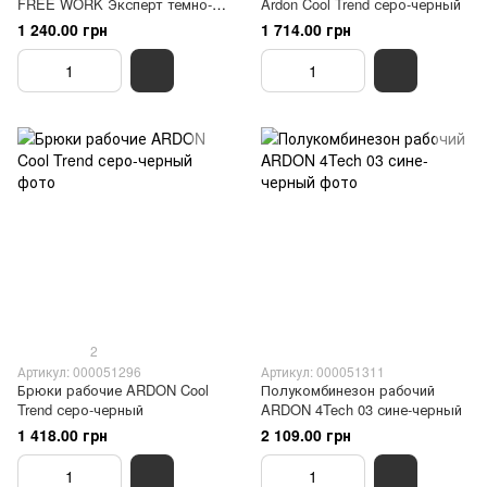
FREE WORK Эксперт темно-
Ardon Cool Trend серо-черный
синий
1 240.00 грн
1 714.00 грн
2
Артикул: 000051296
Артикул: 000051311
Брюки рабочие ARDON Cool
Полукомбинезон рабочий
Trend серо-черный
ARDON 4Tech 03 сине-черный
1 418.00 грн
2 109.00 грн