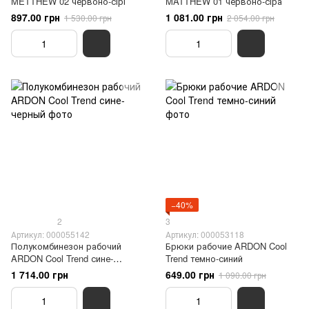
METTHEW 02 червоно-сірі
MATTHEW 01 червоно-сіра
897.00 грн
1 081.00 грн
1 530.00 грн
2 054.00 грн
−40%
2
3
Артикул: 000055142
Артикул: 000053118
Полукомбинезон рабочий
Брюки рабочие ARDON Cool
ARDON Cool Trend сине-
Trend темно-синий
черный
1 714.00 грн
649.00 грн
1 090.00 грн