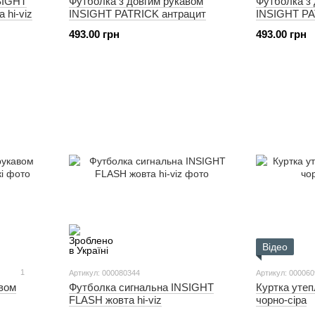
SIGHT
Футболка з довгим рукавом
Футболка з
 hi-viz
INSIGHT PATRICK антрацит
INSIGHT PAT
493.00 грн
493.00 грн
Відео
1
Артикул: 000080344
Артикул: 00006
авом
Футболка сигнальна INSIGHT
Куртка ут
FLASH жовта hi-viz
чорно-сіра