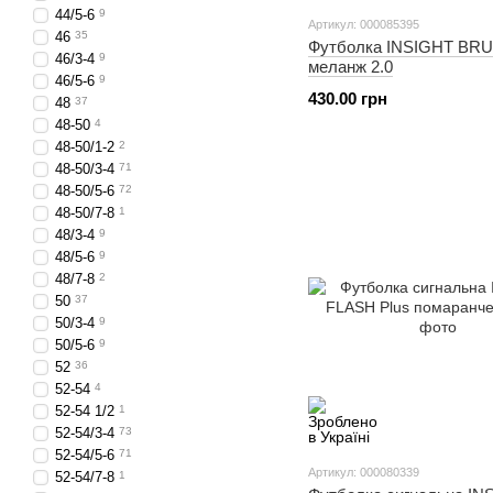
44/5-6
9
Артикул: 000085395
46
35
Футболка INSIGHT BRU
46/3-4
9
меланж 2.0
46/5-6
9
430.00 грн
48
37
48-50
4
48-50/1-2
2
48-50/3-4
71
48-50/5-6
72
48-50/7-8
1
48/3-4
9
48/5-6
9
48/7-8
2
50
37
50/3-4
9
50/5-6
9
52
36
52-54
4
52-54 1/2
1
52-54/3-4
73
52-54/5-6
71
Артикул: 000080339
52-54/7-8
1