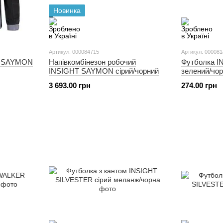
Новинка
Артикул: 000084715
Артикул: 00008
T SAYMON
Напівкомбінезон робочий
Футболка 
INSIGHT SAYMON сірий/чорний
зелений/чо
3 693.00 грн
274.00 грн