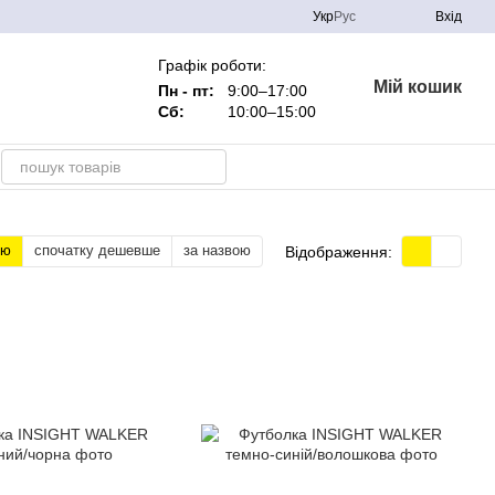
Укр
Рус
Вхід
Графік роботи:
Мій кошик
Пн - пт:
9:00–17:00
Сб:
10:00–15:00
тю
спочатку дешевше
за назвою
Відображення: