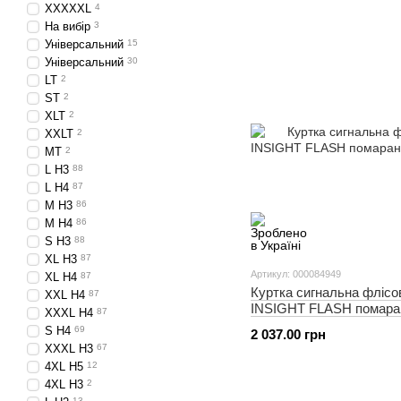
XXXXXL
4
На вибір
3
Універсальний
15
Універсальний
30
LT
2
ST
2
XLT
2
XXLT
2
MT
2
L H3
88
L H4
87
M H3
86
M H4
86
S H3
88
XL H3
87
Артикул: 000084949
XL H4
87
Куртка сигнальна флісо
XXL H4
87
INSIGHT FLASH помара
XXXL H4
87
S H4
69
2 037.00 грн
XXXL H3
67
4XL Н5
12
4XL Н3
2
13