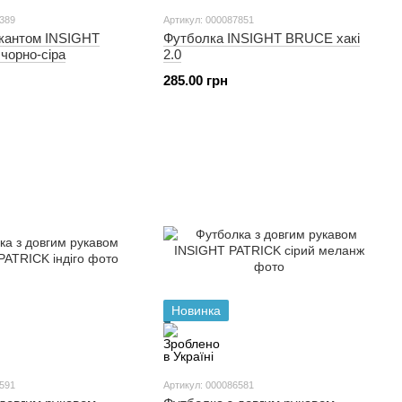
0389
Артикул: 000087851
 кантом INSIGHT
Футболка INSIGHT BRUCE хакі
чорно-сіра
2.0
285.00 грн
Новинка
6591
Артикул: 000086581