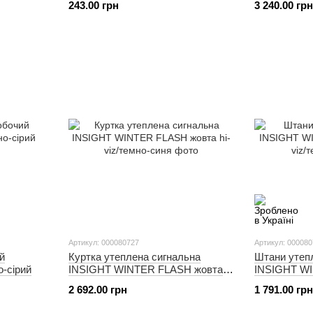
243.00 грн
3 240.00 грн
Артикул: 000080727
Артикул: 00008
й
Куртка утеплена сигнальна
Штани утепл
-сірий
INSIGHT WINTER FLASH жовта
INSIGHT WI
hi-viz/темно-синя
viz/темно-си
2 692.00 грн
1 791.00 грн