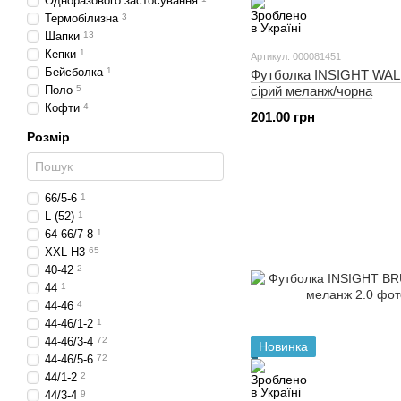
Одноразового застосування
Термобілизна
3
Шапки
13
Кепки
1
Артикул: 000081451
Бейсболка
1
Футболка INSIGHT WA
Поло
5
cірий меланж/чорна
Кофти
4
201.00 грн
Розмір
66/5-6
1
L (52)
1
64-66/7-8
1
XXL H3
65
40-42
2
44
1
44-46
4
44-46/1-2
1
44-46/3-4
72
Новинка
44-46/5-6
72
44/1-2
2
44/3-4
9