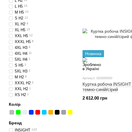
L H2
L H5
15
M H5
10
S Н2
12
XL H2
9
XL H5
15
XXL Н5
12
XXXL H5
8
4XL H3
8
4XL H4
11
Новинка
5XL H4
1
S H5
2
5XL H3
2
M H2
8
Артикул: 000089990
XXXL H2
2
Куртка робоча INSIGH
XXL H2
1
темно-синій/сірий
XS H2
1
2 612.00 грн
Колір
Бренд
INSIGHT
123