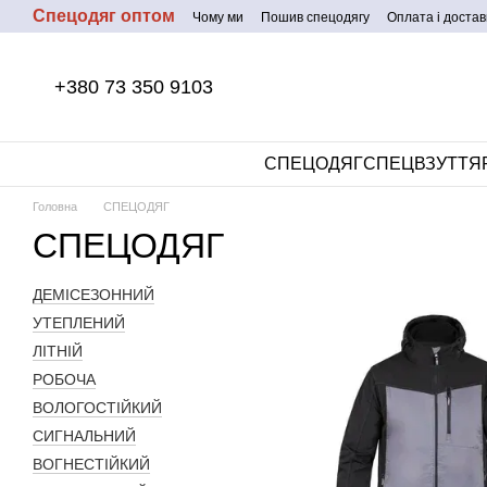
Спецодяг оптом
Перейти до основного контенту
Чому ми
Пошив спецодягу
Оплата і достав
+380 73 350 9103
СПЕЦОДЯГ
СПЕЦВЗУТТЯ
Головна
СПЕЦОДЯГ
СПЕЦОДЯГ
ДЕМІСЕЗОННИЙ
УТЕПЛЕНИЙ
ЛІТНІЙ
РОБОЧА
ВОЛОГОСТІЙКИЙ
СИГНАЛЬНИЙ
ВОГНЕСТІЙКИЙ