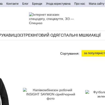
ка
Контакти
Блог
Бренди
Угода користувача
Про нас
Мапа сайту
РУКАВИЦІ
ЗІЗ
ТРЕКІНГОВИЙ ОДЯГ
СПАЛЬНІ МІШКИ
АКЦІЇ
за популярніс
Сортування: