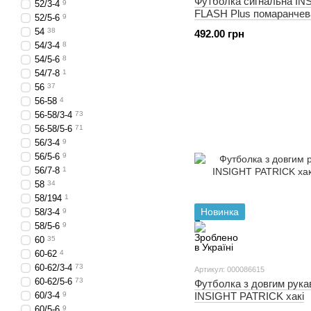
Футболка сигнальна IN
52/3-4
9
FLASH Plus помаранчева
52/5-6
9
54
38
492.00 грн
54/3-4
8
54/5-6
8
54/7-8
1
56
37
56-58
4
56-58/3-4
73
56-58/5-6
71
56/3-4
9
56/5-6
9
56/7-8
1
58
34
58/194
1
Новинка
58/3-4
9
58/5-6
9
60
35
60-62
4
60-62/3-4
73
Артикул: 000086615
60-62/5-6
73
Футболка з довгим рук
60/3-4
9
INSIGHT PATRICK хакі
60/5-6
9