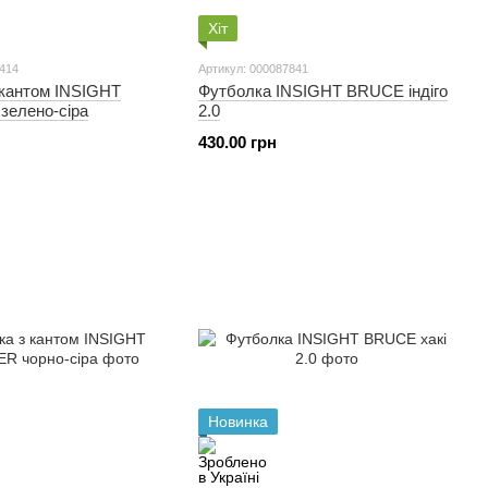
Хіт
0414
Артикул: 000087841
 кантом INSIGHT
Футболка INSIGHT BRUCE індіго
зелено-сіра
2.0
430.00 грн
Новинка