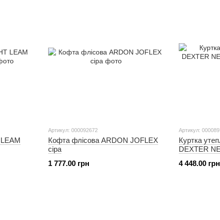
Артикул: 000092672
Артикул: 00008
T LEAM
Кофта флісова ARDON JOFLEX
Куртка уте
сіра
DEXTER NE
бежева
1 777.00 грн
4 448.00 грн