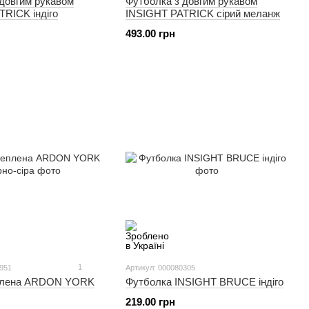
 довгим рукавом
Футболка з довгим рукавом
RICK індіго
INSIGHT PATRICK сірий меланж
493.00 грн
1
0951
Артикул: 000080305
еплена ARDON YORK
Футболка INSIGHT BRUCE індіго
219.00 грн