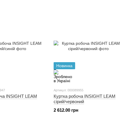
Новинка
9947
Артикул: 000089955
оча INSIGHT LEAM
Куртка робоча INSIGHT LEAM
сірий/червоний
2 612.00 грн