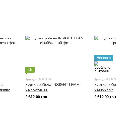
Новинка
Хіт
Артикул: 000089967
Артикул: 00008
ва
Куртка робоча INSIGHT LEAM
Куртка роб
нчева
сірий/жовтий
сірий/синій
2 612.00 грн
2 612.00 грн