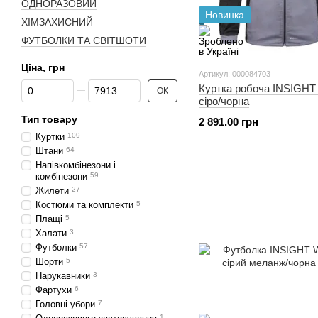
ОДНОРАЗОВИЙ
Новинка
ХІМЗАХИСНИЙ
ФУТБОЛКИ ТА СВІТШОТИ
Ціна, грн
Артикул: 000084703
Від Ціна, грн
До Ціна, грн
Куртка робоча INSIGH
ОК
cіро/чорна
Тип товару
2 891.00 грн
Куртки
109
Штани
64
Напівкомбінезони і
комбінезони
59
Жилети
27
Костюми та комплекти
5
Плащі
5
Халати
3
Футболки
57
Шорти
5
Нарукавники
3
Фартухи
6
Головні убори
7
1