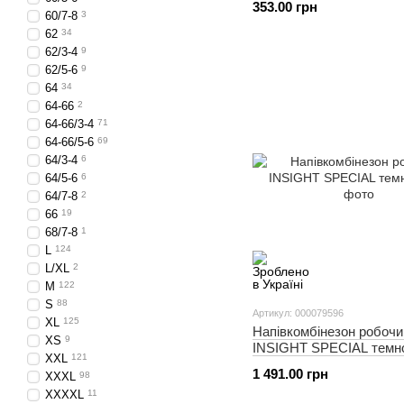
353.00 грн
60/7-8
3
62
34
62/3-4
9
62/5-6
9
64
34
64-66
2
64-66/3-4
71
64-66/5-6
69
64/3-4
6
64/5-6
6
64/7-8
2
66
19
68/7-8
1
L
124
L/XL
2
M
122
S
88
Артикул: 000079596
XL
125
Напівкомбінезон робочи
XS
9
INSIGHT SPECIAL темно
XXL
121
1 491.00 грн
XXXL
98
XXXXL
11