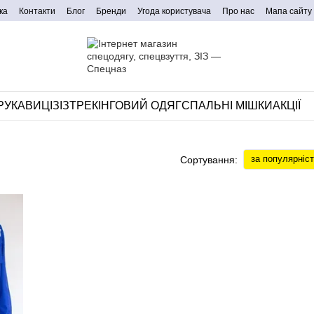
ка
Контакти
Блог
Бренди
Угода користувача
Про нас
Мапа сайту
РУКАВИЦІ
ЗІЗ
ТРЕКІНГОВИЙ ОДЯГ
СПАЛЬНІ МІШКИ
АКЦІЇ
за популярніс
Сортування: