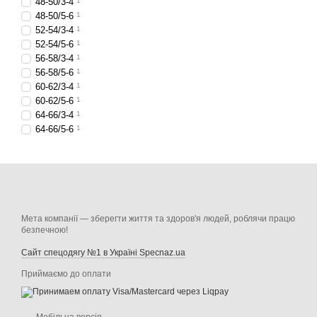
48-50/3-4
1
48-50/5-6
1
52-54/3-4
1
52-54/5-6
1
56-58/3-4
1
56-58/5-6
1
60-62/3-4
1
60-62/5-6
1
64-66/3-4
1
64-66/5-6
1
Мета компанії — зберегти життя та здоров'я людей, роблячи працю
безпечною!
Сайт спецодягу №1 в Україні Specnaz.ua
Приймаємо до оплати