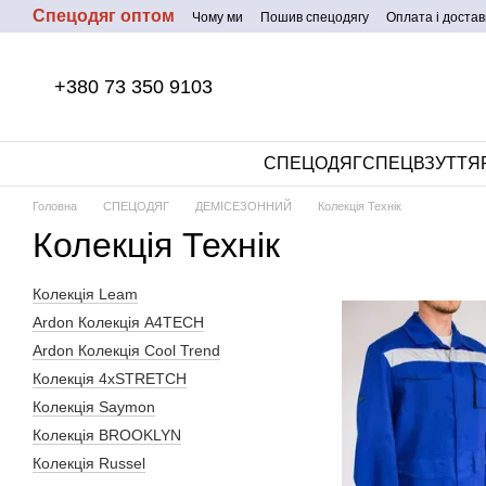
Спецодяг оптом
Перейти до основного контенту
Чому ми
Пошив спецодягу
Оплата і достав
+380 73 350 9103
СПЕЦОДЯГ
СПЕЦВЗУТТЯ
Головна
СПЕЦОДЯГ
ДЕМІСЕЗОННИЙ
Колекція Технік
Колекція Технік
Колекція Leam
Ardon Колекція A4TECH
Ardon Колекція Cool Trend
Колекція 4xSTRETCH
Колекція Saymon
Колекція BROOKLYN
Колекція Russel