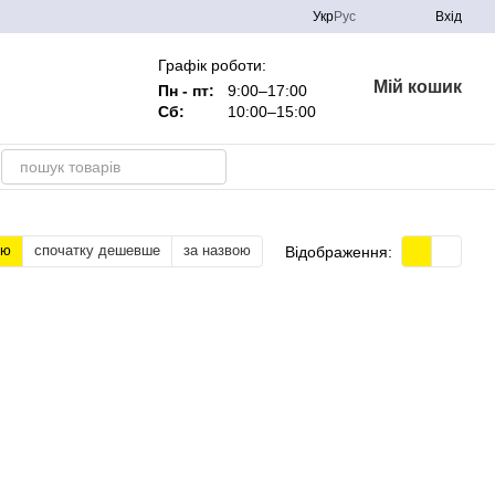
Укр
Рус
Вхід
Графік роботи:
Мій кошик
Пн - пт:
9:00–17:00
Сб:
10:00–15:00
тю
спочатку дешевше
за назвою
Відображення: