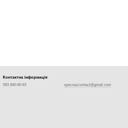
Контактна інформація
093 840-90-93
specnazcontact@gmail.com