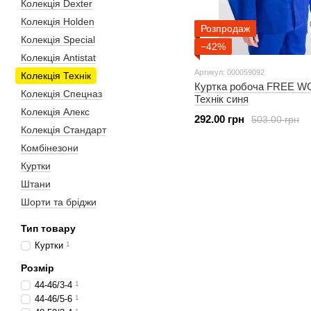
Колекція Dexter
Колекція Holden
Розпродаж
Колекція Special
−42%
Колекція Antistat
Артикул: 000059092
Колекція Технік
Куртка робоча FREE 
Колекція Спецназ
Технік синя
Колекція Алекс
292.00 грн
503.00 грн
Колекція Стандарт
Комбінезони
Куртки
Штани
Шорти та бріджи
Тип товару
Куртки
1
Розмір
44-46/3-4
1
44-46/5-6
1