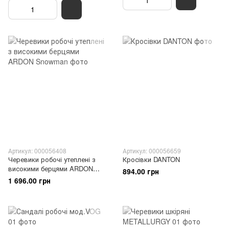
Артикул: 000056408
Артикул: 000056659
Черевики робочі утеплені з
Кросівки DANTON
високими берцями ARDON
894.00 грн
Snowman
1 696.00 грн