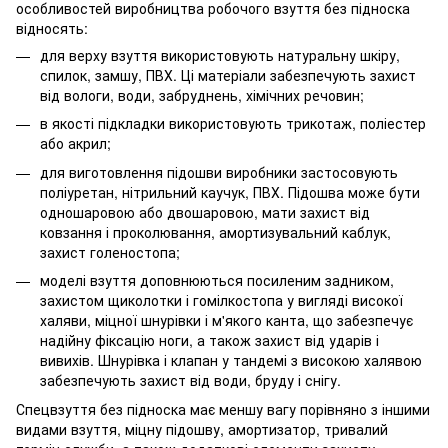
особливостей виробництва робочого взуття без підноска
відносять:
для верху взуття використовують натуральну шкіру,
спилок, замшу, ПВХ. Ці матеріали забезпечують захист
від вологи, води, забруднень, хімічних речовин;
в якості підкладки використовують трикотаж, поліестер
або акрил;
для виготовлення підошви виробники застосовують
поліуретан, нітрильний каучук, ПВХ. Підошва може бути
одношаровою або двошаровою, мати захист від
ковзання і проколювання, амортизувальний каблук,
захист голеностопа;
моделі взуття доповнюються посиленим задником,
захистом щиколотки і гомілкостопа у вигляді високої
халяви, міцної шнурівки і м'якого канта, що забезпечує
надійну фіксацію ноги, а також захист від ударів і
вивихів. Шнурівка і клапан у тандемі з високою халявою
забезпечують захист від води, бруду і снігу.
Спецвзуття без підноска має меншу вагу порівняно з іншими
видами взуття, міцну підошву, амортизатор, тривалий