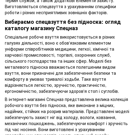
термін служби, а також додаткові елементи захисту.
Виготовляється спецвзуття з урахуванням специфіки
роботи і різних несприятливих зовнішніх факторів.
Вибираємо спецвзуття без підноска: огляд
каталогу магазину Спецназ
Спеціальне робоче взуття використовується в різних
галузях діяльності, воно є обов'язковим елементом
уніформи співробітників медицини, легкої, хімічної та
харчової промисловості, торгівлі, охоронних служб,
сільського господарства та інших сфер. Моделі без
металевого підноска вважаються полегшеним видом
взуття, вони призначені для забезпечення безпеки та
комфорту в умовах тривалої ходьби. Таке взуття
відрізняється легкістю, зручністю, практичністю,
ергономічністю, забезпечуючи здоров'я стоп і суглобів.
В інтернет-магазині Спецназ представлена велика колекція
робочого взуття без підноска, яке виконане з міцних,
надійних, стійких на розрив матеріалів. Представлені моделі
забезпечують захист ніг від холоду, вологи, ковзання,
механічних пошкоджень, забезпечуючи комфорт і зручність
під час носіння. Вони виготовлені з урахуванням