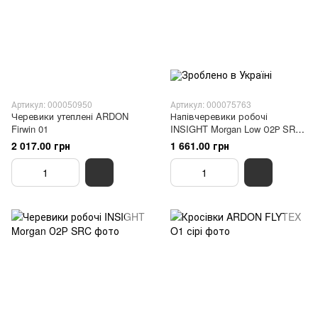
Артикул: 000050950
Артикул: 000075763
Черевики утеплені ARDON
Напівчеревики робочі
Firwin 01
INSIGHT Morgan Low О2Р SRC
чорні
2 017.00 грн
1 661.00 грн