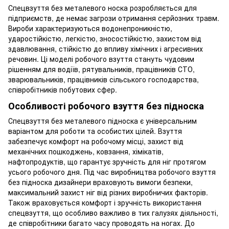
Спецвзуття без металевого носка розробляється для
підприємств, де немає загрози отримання серйозних травм.
Вироби характеризуються водонепроникністю,
ударостійкістю, легкістю, зносостійкістю, захистом від
здавлювання, стійкістю до впливу хімічних і агресивних
речовин. Ці моделі робочого взуття стануть чудовим
рішенням для водіїв, рятувальників, працівників СТО,
зварювальників, працівників сільського господарства,
співробітників побутових сфер.
Особливості робочого взуття без підноска
Спецвзуття без металевого підноска є універсальним
варіантом для роботи та особистих цілей. Взуття
забезпечує комфорт на робочому місці, захист від
механічних пошкоджень, ковзання, хімікатів,
нафтопродуктів, що гарантує зручність для ніг протягом
усього робочого дня. Під час виробництва робочого взуття
без підноска дизайнери враховують вимоги безпеки,
максимальний захист ніг від різних виробничих факторів.
Також враховується комфорт і зручність використання
спецвзуття, що особливо важливо в тих галузях діяльності,
де співробітники багато часу проводять на ногах. До