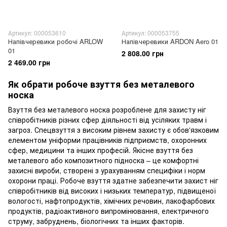
Артикул: 000053610
Артикул: 000053755
Напівчеревики робочі ARLOW
Напівчеревики ARDON Aero 01
01
2 808.00 грн
2 469.00 грн
Як обрати робоче взуття без металевого
носка
Взуття без металевого носка розроблене для захисту ніг
співробітників різних сфер діяльності від усіляких травм і
загроз. Спецвзуття з високим рівнем захисту є обов'язковим
елементом уніформи працівників підприємств, охоронних
сфер, медицини та інших професій. Якісне взуття без
металевого або композитного підноска – це комфортні
захисні вироби, створені з урахуванням специфіки і норм
охорони праці. Робоче взуття здатне забезпечити захист ніг
співробітників від високих і низьких температур, підвищеної
вологості, нафтопродуктів, хімічних речовин, лакофарбових
продуктів, радіоактивного випромінювання, електричного
струму, забруднень, біологічних та інших факторів.