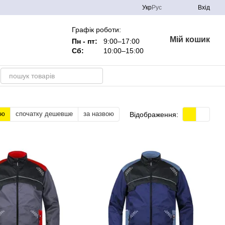
Укр
Рус
Вхід
Графік роботи:
Мій кошик
Пн - пт:
9:00–17:00
Сб:
10:00–15:00
тю
спочатку дешевше
за назвою
Відображення: