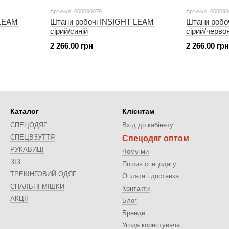
Артикул: 000090079
Артикул: 00009
 LEAM
Штани робочі INSIGHT LEAM
Штани робо
сірий/синій
сірий/черво
2 266.00 грн
2 266.00 грн
Каталог
Клієнтам
СПЕЦОДЯГ
Вхід до кабінету
СПЕЦВЗУТТЯ
Спецодяг оптом
РУКАВИЦІ
Чому ми
ЗІЗ
Пошив спецодягу
ТРЕКІНГОВИЙ ОДЯГ
Оплата і доставка
СПАЛЬНІ МІШКИ
Контакти
АКЦІЇ
Блог
Бренди
Угода користувача