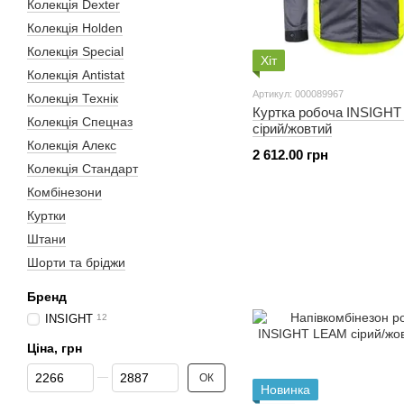
Колекція Dexter
Колекція Holden
Колекція Special
Хіт
Колекція Antistat
Артикул: 000089967
Колекція Технік
Куртка робоча INSIGH
Колекція Спецназ
сірий/жовтий
Колекція Алекс
2 612.00 грн
Колекція Стандарт
Комбінезони
Куртки
Штани
Шорти та бріджи
Бренд
INSIGHT
12
Ціна, грн
Від Ціна, грн
До Ціна, грн
ОК
Новинка