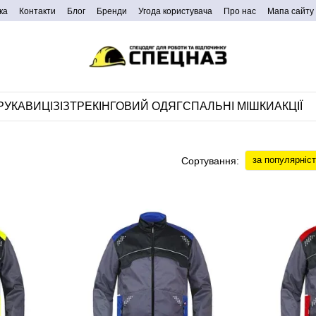
ка
Контакти
Блог
Бренди
Угода користувача
Про нас
Мапа сайту
РУКАВИЦІ
ЗІЗ
ТРЕКІНГОВИЙ ОДЯГ
СПАЛЬНІ МІШКИ
АКЦІЇ
за популярніс
Сортування: