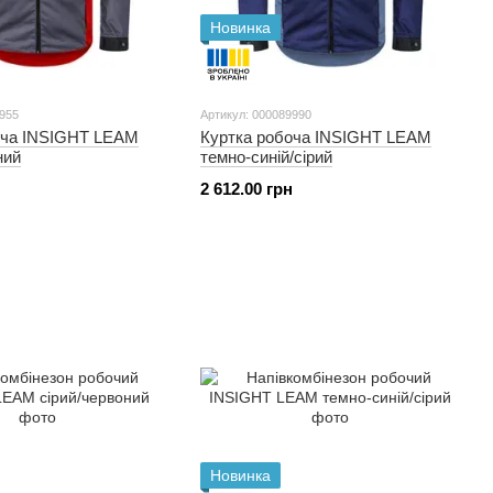
Новинка
9955
Артикул: 000089990
оча INSIGHT LEAM
Куртка робоча INSIGHT LEAM
ний
темно-синій/сірий
2 612.00 грн
Новинка