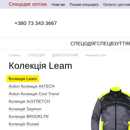
Спецодяг оптом
Перейти до основного контенту
Чому ми
Пошив спецодягу
Оплата і достав
+380 73 343 3667
СПЕЦОДЯГ
СПЕЦВЗУТТЯ
Головна
СПЕЦОДЯГ
ДЕМІСЕЗОННИЙ
Колекція Leam
Колекція Leam
Колекція Leam
Ardon Колекція A4TECH
Ardon Колекція Cool Trend
Колекція 4xSTRETCH
Колекція Saymon
Колекція BROOKLYN
Колекція Russel