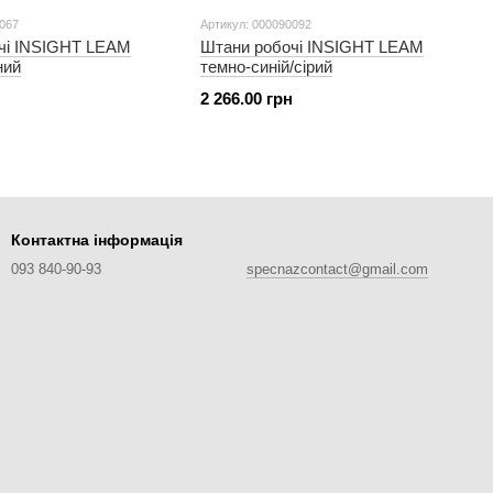
0067
Артикул: 000090092
чі INSIGHT LEAM
Штани робочі INSIGHT LEAM
ний
темно-синій/сірий
2 266.00 грн
Контактна інформація
093 840-90-93
specnazcontact@gmail.com