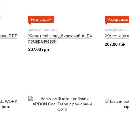
Розпродаж
Розпродаж
Артикул: 000051447
Артикул: 00005
аюча REF
Жилет світловідбиваючий ALEX
Жилет світ
помаранчевий
207.00 грн
207.00 грн