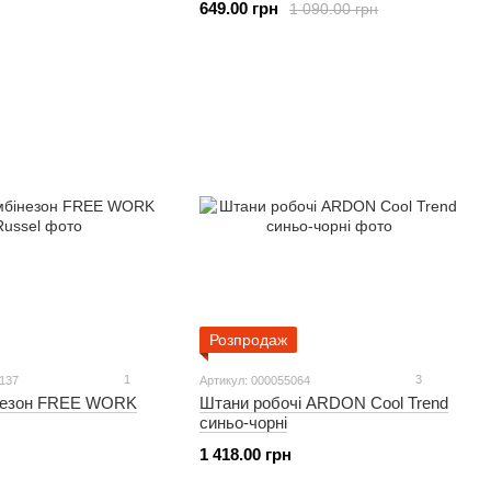
649.00 грн
1 090.00 грн
Розпродаж
1
3
6137
Артикул: 000055064
незон FREE WORK
Штани робочі ARDON Cool Trend
синьо-чорні
1 418.00 грн