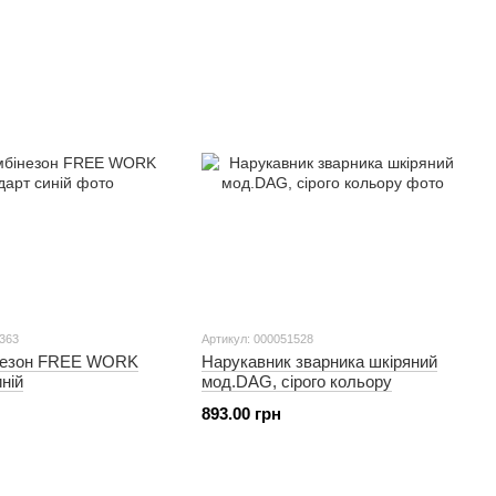
2363
Артикул: 000051528
незон FREE WORK
Нарукавник зварника шкіряний
ній
мод.DAG, сірого кольору
893.00 грн