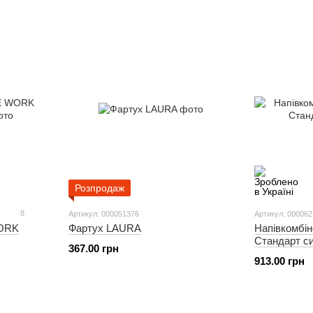
Розпродаж
8
Артикул: 000051376
Артикул: 00006
WORK
Фартух LAURA
Напівкомбі
Стандарт си
367.00 грн
913.00 грн