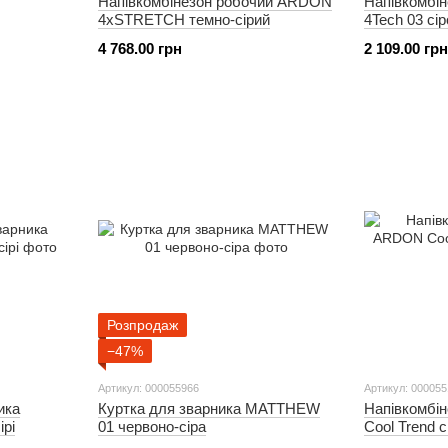
Напівкомбінезон робочий ARDON
Напівкомбі
4xSTRETCH темно-сірий
4Tech 03 сі
4 768.00 грн
2 109.00 грн
Розпродаж
−47%
Артикул: 000055966
Артикул: 00005
ика
Куртка для зварника MATTHEW
Напівкомбі
рі
01 червоно-сіра
Cool Trend 