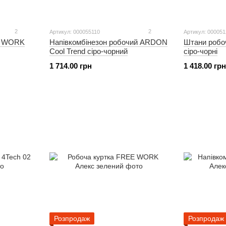
2
2
Артикул: 000055110
Артикул: 00005
E WORK
Напівкомбінезон робочий ARDON
Штани робо
Cool Trend сіро-чорний
сіро-чорні
1 714.00 грн
1 418.00 грн
Розпродаж
Розпродаж