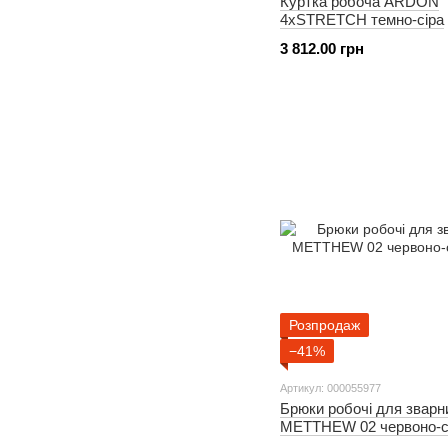
Куртка робоча ARDON
4xSTRETCH темно-сіра
3 812.00 грн
Розпродаж
−41%
Артикул: 000055977
Брюки робочі для зварн
METTHEW 02 червоно-сі