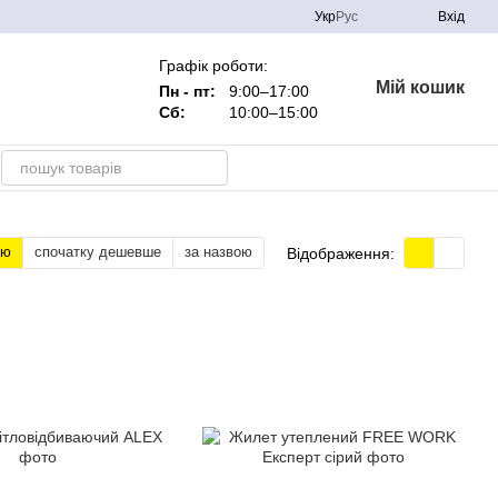
Укр
Рус
Вхід
Графік роботи:
Мій кошик
Пн - пт:
9:00–17:00
Сб:
10:00–15:00
тю
спочатку дешевше
за назвою
Відображення: