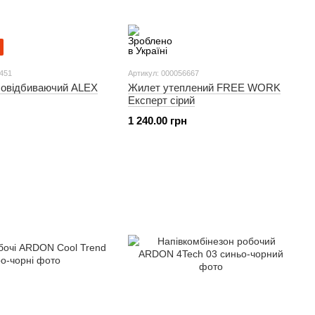
1451
Артикул: 000056667
ловідбиваючий ALEX
Жилет утеплений FREE WORK
Експерт сірий
1 240.00 грн