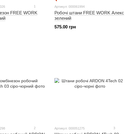
1
2026
Артикул: 000061994
незон FREE WORK
Робочі штани FREE WORK Алекс
ний
зелений
575.00 грн
2
3
1298
Артикул: 000051275