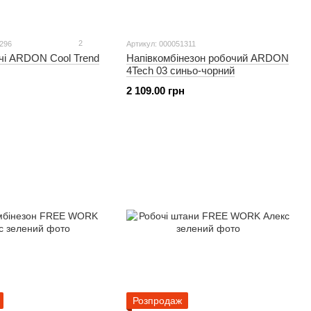
2
1296
Артикул: 000051311
чі ARDON Cool Trend
Напівкомбінезон робочий ARDON
4Tech 03 синьо-чорний
2 109.00 грн
Розпродаж