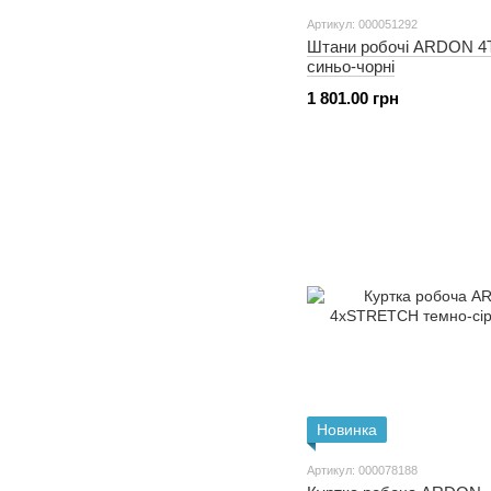
Артикул: 000051292
Штани робочі ARDON 4T
синьо-чорні
1 801.00 грн
Новинка
Артикул: 000078188