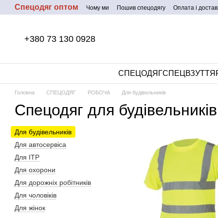
Спецодяг оптом
Перейти до основного контенту
Чому ми
Пошив спецодягу
Оплата і достав
+380 73 130 0928
СПЕЦОДЯГ
СПЕЦВЗУТТЯ
Головна
СПЕЦОДЯГ
РОБОЧА
Для будівельників
Спецодяг для будівельників
Для будівельників
Для автосервіса
Для ІТР
Для охорони
Для дорожніх робітників
Для чоловіків
Для жінок