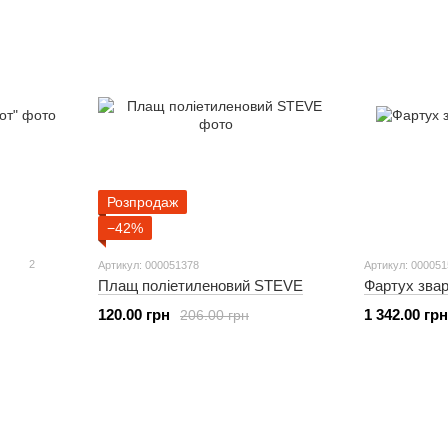
Розпродаж
−42%
2
Артикул: 000051378
Артикул: 00005
Плащ поліетиленовий STEVE
Фартух зва
120.00 грн
1 342.00 грн
206.00 грн