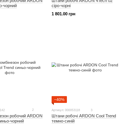
незон робочий ARDON
Штани робочі ARDON 4Tech 02
ро-чорний
сіро-чорні
1 801.00 грн
−40%
2
5142
Артикул: 000053118
3
незон робочий ARDON
Штани робочі ARDON Cool Trend
синьо-чорний
темно-синій