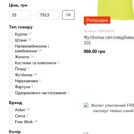
Ціна, грн
Від Ціна, грн
До Ціна, грн
ОК
Розпродаж
Тип товару
Артикул: 000054635
Куртки
17
Футболка світловідбив
Штани
15
101
Напівкомбінезони і
комбінезони
19
866.00 грн
Жилети
14
Костюми та комплекти
4
Плащі
5
Футболки
19
Нарукавники
1
Фартухи
5
Одноразового застосування
1
Бренд
Ardon
59
Cerva
1
Free Work
43
Колір