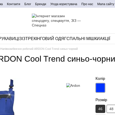
ка
Контакти
Блог
Бренди
Угода користувача
Про нас
Мапа сайту
РУКАВИЦІ
ЗІЗ
ТРЕКІНГОВИЙ ОДЯГ
СПАЛЬНІ МІШКИ
АКЦІЇ
Напівкомбінезон робочий ARDON Cool Trend синьо-чорний
RDON Cool Trend синьо-чорн
Колір
Розмір
46
48