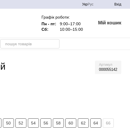
Укр
Рус
Вхід
Графік роботи:
Мій кошик
Пн - пт:
9:00–17:00
Сб:
10:00–15:00
ий
Артикул
000055142
50
52
54
56
58
60
62
64
66