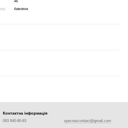
46
рху
бавовна
Контактна інформація
093 840-90-93
specnazcontact@gmail.com