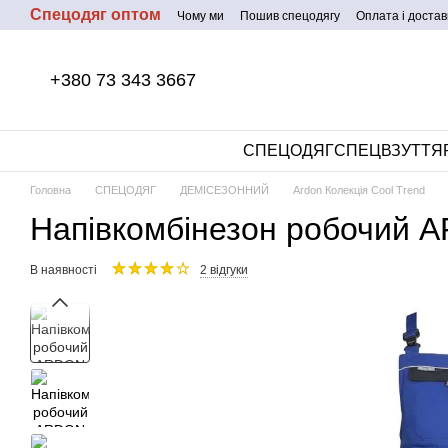
Спецодяг оптом
Перейти до основного контенту
Чому ми
Пошив спецодягу
Оплата і достав
+380 73 343 3667
СПЕЦОДЯГ
СПЕЦВЗУТТЯ
Головна
СПЕЦОДЯГ
ДЕМІСЕЗОННИЙ
Ardon Колекція Cool Trend
Напівкомбінезон робочий A
В наявності
2 відгуки