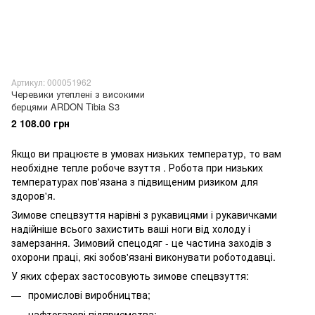
Артикул: 000051962
Черевики утеплені з високими
берцями ARDON Tibia S3
2 108.00 грн
Якщо ви працюєте в умовах низьких температур, то вам
необхідне тепле робоче взуття . Робота при низьких
температурах пов'язана з підвищеним ризиком для
здоров'я.
Зимове спецвзуття нарівні з рукавицями і рукавичками
надійніше всього захистить ваші ноги від холоду і
замерзання. Зимовий спецодяг - це частина заходів з
охорони праці, які зобов'язані виконувати роботодавці.
У яких сферах застосовують зимове спецвзуття:
промислові виробництва;
нафтогазові підприємства;