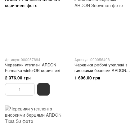
Артикул: 000057894
Артикул: 000056408
Черевики утеплені ARDON
Черевики робочі утеплені з
Furmarka winterOB коричневі
високими берцями ARDON
Snowman
2 376.00 грн
1 696.00 грн