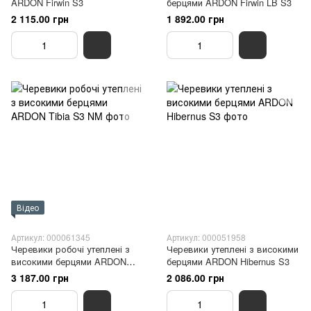
ARDON Firwin S3
берцями ARDON Firwin LB S3
2 115.00 грн
1 892.00 грн
Відео
Артикул: 000061345
Артикул: 000051958
Черевики робочі утеплені з
Черевики утеплені з високими
високими берцями ARDON
берцями ARDON Hibernus S3
Tibia S3 NM
3 187.00 грн
2 086.00 грн