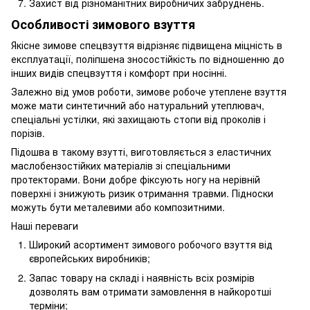
Захист від різноманітних виробничих забруднень.
Особливості зимового взуття
Якісне зимове спецвзуття відрізняє підвищена міцність в
експлуатації, поліпшена зносостійкість по відношенню до
інших видів спецвзуття і комфорт при носінні.
Залежно від умов роботи, зимове робоче утеплене взуття
може мати синтетичний або натуральний утеплювач,
спеціальні устілки, які захищають стопи від проколів і
порізів.
Підошва в такому взутті, виготовляється з еластичних
маслобензостійких матеріалів зі спеціальними
протекторами. Вони добре фіксують ногу на нерівній
поверхні і знижують ризик отримання травми. Підноски
можуть бути металевими або композитними.
Наші переваги
Широкий асортимент зимового робочого взуття від
європейських виробників;
Запас товару на складі і наявність всіх розмірів
дозволять вам отримати замовлення в найкоротші
терміни;