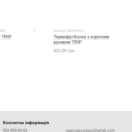
2
4389
Артикул: 000051419
 TRIP
Термофутболка з коротким
рукавом TRIP
621.00 грн
Контактна інформація
093 840-90-93
specnazcontact@gmail.com