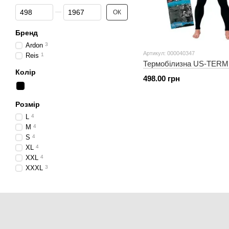
Від Ціна, грн
До Ціна, грн
ОК
Бренд
Ardon
3
Артикул: 000040347
Reis
1
Термобілизна US-TERM
Колір
498.00 грн
Розмір
L
4
M
4
S
4
XL
4
XXL
4
XXXL
3