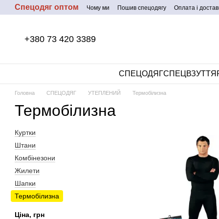
Спецодяг оптом
Перейти до основного контенту
Чому ми
Пошив спецодягу
Оплата і достав
+380 73 420 3389
СПЕЦОДЯГ
СПЕЦВЗУТТЯ
Головна
СПЕЦОДЯГ
УТЕПЛЕНИЙ
Термобілизна
Термобілизна
Куртки
Штани
Комбінезони
Жилети
Шапки
Термобілизна
Ціна, грн