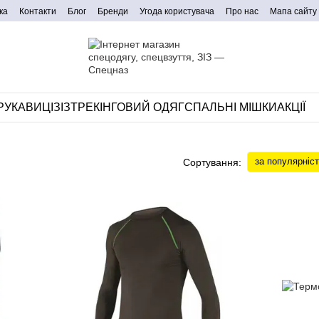
ка
Контакти
Блог
Бренди
Угода користувача
Про нас
Мапа сайту
РУКАВИЦІ
ЗІЗ
ТРЕКІНГОВИЙ ОДЯГ
СПАЛЬНІ МІШКИ
АКЦІЇ
за популярніс
Сортування: