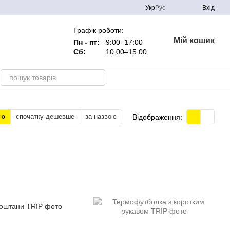
Укр
Рус
Вхід
Графік роботи:
Мій кошик
Пн - пт:
9:00–17:00
Сб:
10:00–15:00
тю
спочатку дешевше
за назвою
Відображення: