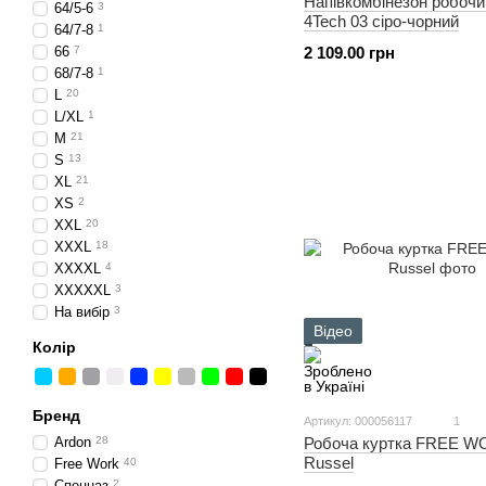
Напівкомбінезон робо
64/5-6
3
4Tech 03 сіро-чорний
64/7-8
1
66
7
2 109.00 грн
68/7-8
1
L
20
L/XL
1
M
21
S
13
XL
21
XS
2
XXL
20
XXXL
18
XXXXL
4
XXXXXL
3
На вибір
3
Відео
Колір
Бренд
Артикул: 000056117
1
Ardon
28
Робоча куртка FREE 
Russel
Free Work
40
Спецназ
2