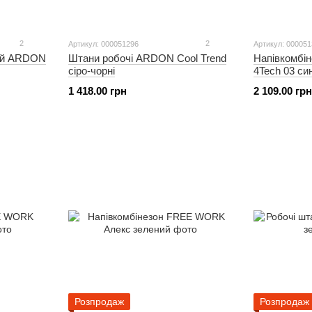
2
2
Артикул: 000051296
Артикул: 000051
чий ARDON
Штани робочі ARDON Cool Trend
Напівкомбі
сіро-чорні
4Tech 03 си
1 418.00 грн
2 109.00 грн
Розпродаж
Розпродаж