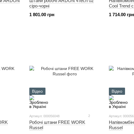
чий ARDON
Штани робочі ARDON 4Tech 02
Напівкомбі
сіро-чорні
Cool Trend 
1 801.00 грн
1 714.00 грн
Відео
Відео
2
Артикул: 000056048
Артикул: 00005
Робочі штани FREE WORK
Напівкомбі
WORK
Russel
Russel