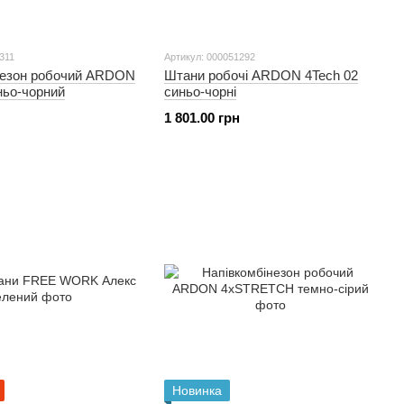
311
Артикул: 000051292
незон робочий ARDON
Штани робочі ARDON 4Tech 02
ньо-чорний
синьо-чорні
1 801.00 грн
Новинка