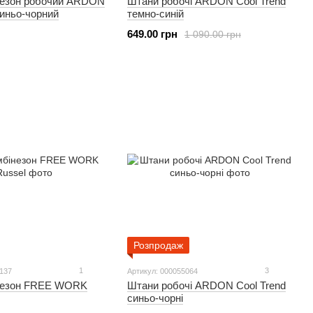
незон робочий ARDON
Штани робочі ARDON Cool Trend
синьо-чорний
темно-синій
649.00 грн
1 090.00 грн
Розпродаж
1
3
6137
Артикул: 000055064
незон FREE WORK
Штани робочі ARDON Cool Trend
синьо-чорні