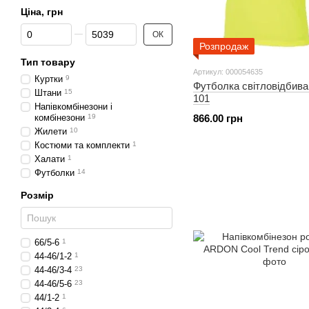
Ціна, грн
Від Ціна, грн
До Ціна, грн
ОК
Розпродаж
Тип товару
Артикул: 000054635
Куртки
9
Футболка світловідбив
Штани
15
101
Напівкомбінезони і
комбінезони
19
866.00 грн
Жилети
10
Костюми та комплекти
1
Халати
1
Футболки
14
Розмір
66/5-6
1
44-46/1-2
1
44-46/3-4
23
44-46/5-6
23
44/1-2
1