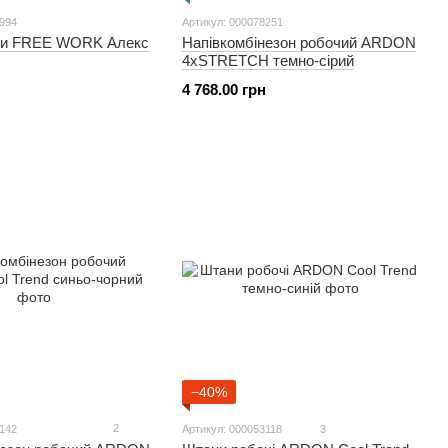
1994
Артикул: 000078251
ни FREE WORK Алекс
Напівкомбінезон робочий ARDON
4xSTRETCH темно-сірий
4 768.00 грн
−40%
2
5142
Артикул: 000053118
3