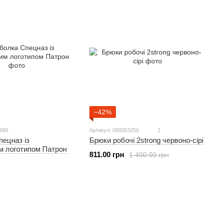
−42%
6686
Артикул: 000053256
1
ецназ із
Брюки робочі 2strong червоно-сірі
м логотипом Патрон
811.00 грн
1 400.00 грн