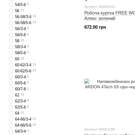
54/5-6
5
Артикул: 000062014
56
15
Робоча куртка FREE 
56-58/3-4
23
Алекс зелений
56-58/5-6
23
672.00 грн
56/3-4
6
56/5-6
6
58
15
58/3-4
6
58/5-6
6
60
15
60-62/3-4
23
60-62/5-6
23
60/3-4
6
60/5-6
6
60/7-8
1
62
15
62/3-4
6
62/5-6
6
64
15
64-66/3-4
22
64-66/5-6
20
Артикул: 000051298
64/3-4
3