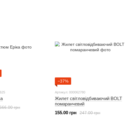
−37%
2625
Артикул: 000062780
ка
Жилет світловідбиваючий BOLT
помаранчевий
666.00 грн
155.00 грн
247.00 грн