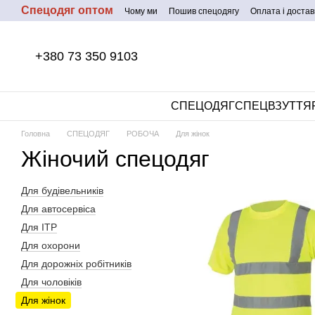
Спецодяг оптом
Перейти до основного контенту
Чому ми
Пошив спецодягу
Оплата і достав
+380 73 350 9103
СПЕЦОДЯГ
СПЕЦВЗУТТЯ
Головна
СПЕЦОДЯГ
РОБОЧА
Для жінок
Жіночий спецодяг
Для будівельників
Для автосервіса
Для ІТР
Для охорони
Для дорожніх робітників
Для чоловіків
Для жінок