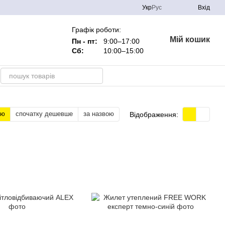
Укр
Рус
Вхід
Графік роботи:
Мій кошик
Пн - пт:
9:00–17:00
Сб:
10:00–15:00
тю
спочатку дешевше
за назвою
Відображення: