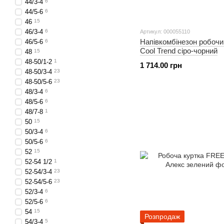
44/3-4
6
44/5-6
6
46
15
46/3-4
6
Артикул: 000055110
Напівкомбінезон робо
46/5-6
6
Cool Trend сіро-чорний
48
15
48-50/1-2
1
1 714.00 грн
48-50/3-4
23
48-50/5-6
23
48/3-4
6
48/5-6
6
48/7-8
1
50
15
50/3-4
6
50/5-6
6
52
15
52-54 1/2
1
52-54/3-4
23
52-54/5-6
23
52/3-4
6
52/5-6
6
54
15
Розпродаж
54/3-4
5