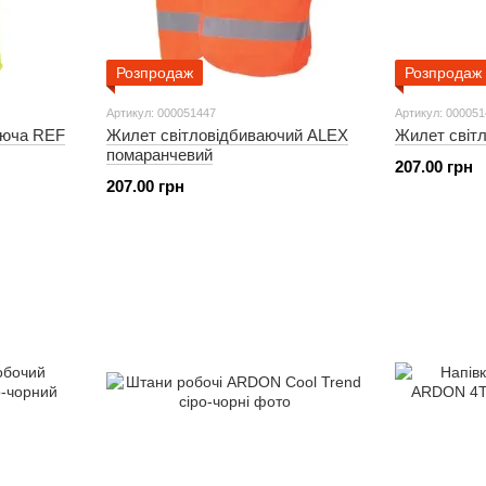
Розпродаж
Розпродаж
Артикул: 000051447
Артикул: 00005
аюча REF
Жилет світловідбиваючий ALEX
Жилет світ
помаранчевий
207.00 грн
207.00 грн