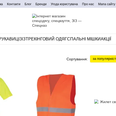
ка
Контакти
Блог
Бренди
Угода користувача
Про нас
Мапа сайту
РУКАВИЦІ
ЗІЗ
ТРЕКІНГОВИЙ ОДЯГ
СПАЛЬНІ МІШКИ
АКЦІЇ
за популярніс
Сортування: