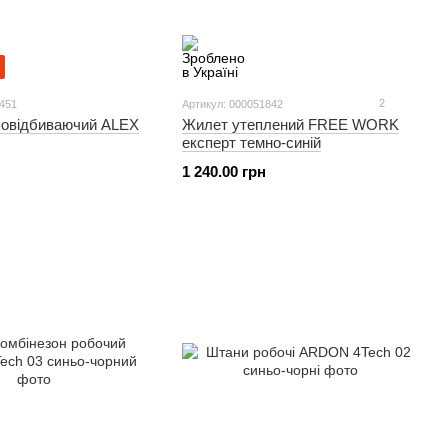
2
1451
Артикул: 000051842
ловідбиваючий ALEX
Жилет утеплений FREE WORK
експерт темно-синій
1 240.00 грн