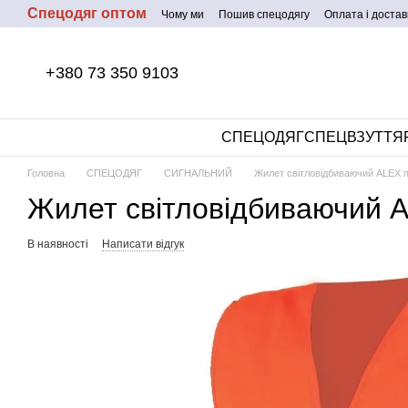
Спецодяг оптом
Перейти до основного контенту
Чому ми
Пошив спецодягу
Оплата і достав
+380 73 350 9103
СПЕЦОДЯГ
СПЕЦВЗУТТЯ
Головна
СПЕЦОДЯГ
СИГНАЛЬНИЙ
Жилет світловідбиваючий ALEX 
Жилет світловідбиваючий 
В наявності
Написати відгук