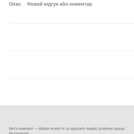
Опис
Новий відгук або коментар
Мета компанії — зберегти життя та здоров'я людей, роблячи працю
безпечною!