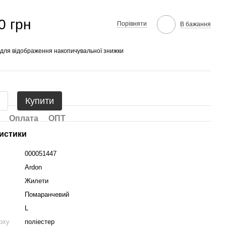
0 грн
Порівняти
В бажання
для відображення накопичувальної знижки
Купити
Оплата
ОПТ
истики
000051447
Ardon
Жилети
Помаранчевий
L
рху
поліестер