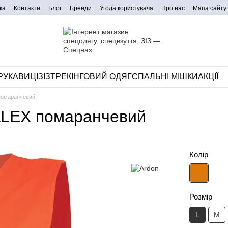
ка
Контакти
Блог
Бренди
Угода користувача
Про нас
Мапа сайту
РУКАВИЦІ
ЗІЗ
ТРЕКІНГОВИЙ ОДЯГ
СПАЛЬНІ МІШКИ
АКЦІЇ
помаранчевий
ALEX помаранчевий
Колір
Розмір
L
M