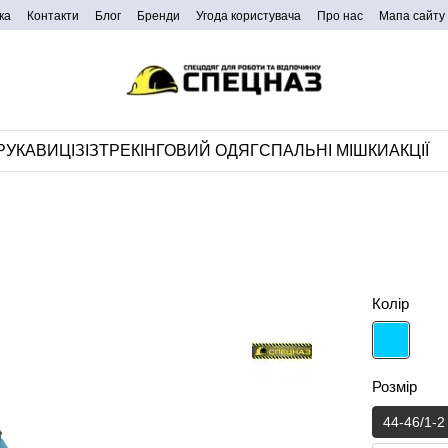
ка
Контакти
Блог
Бренди
Угода користувача
Про нас
Мапа сайту
РУКАВИЦІ
ЗІЗ
ТРЕКІНГОВИЙ ОДЯГ
СПАЛЬНІ МІШКИ
АКЦІЇ
Колір
Розмір
44-46/1-2