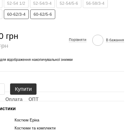
52-54 1/2
52-54/3-4
52-54/5-6
56-58/3-4
60-62/3-4
60-62/5-6
0 грн
Порівняти
В бажання
грн
для відображення накопичувальної знижки
Купити
Оплата
ОПТ
истики
Костюм Еріка
Костюми та комплекти