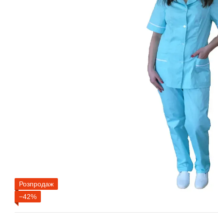
Розпродаж
−42%