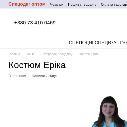
Спецодяг оптом
Перейти до основного контенту
Чому ми
Пошив спецодягу
Оплата і достав
+380 73 410 0469
СПЕЦОДЯГ
СПЕЦВЗУТТЯ
Головна
АКЦІЇ
Розпродаж спецодягу
Костюм Еріка
Костюм Еріка
В наявності
Написати відгук