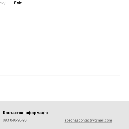
рху
Еліт
Контактна інформація
093 840-90-93
specnazcontact@gmail.com