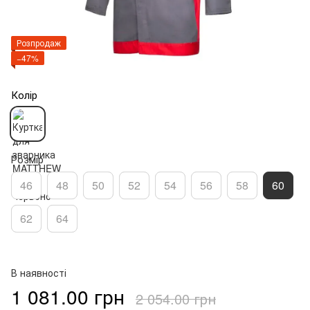
Розпродаж
−47%
Колір
Розмір
46
48
50
52
54
56
58
60
62
64
В наявності
1 081.00 грн
2 054.00 грн