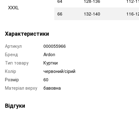
64
128-136
112-1
XXXL
66
132-140
116-1
Характеристики
Артикул
000055966
Бренд
Ardon
Тип товару
Куртки
Колір
червоний/сірий
Розмір
60
Матеріал верху
бавовна
Відгуки