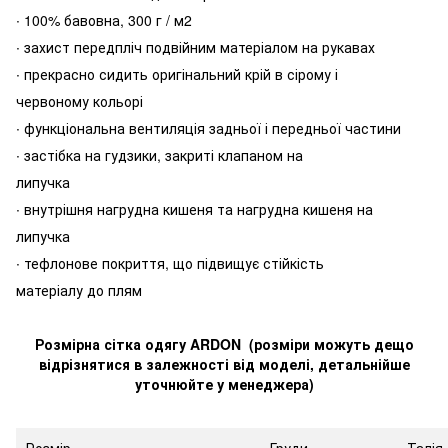
∙ 100% бавовна, 300 г / м2
∙ захист передпліч подвійним матеріалом на рукавах
∙ прекрасно сидить оригінальний крій в сірому і
червоному кольорі
∙ функціональна вентиляція задньої і передньої частини
∙ застібка на гудзики, закриті клапаном на
липучка
∙ внутрішня нагрудна кишеня та нагрудна кишеня на
липучка
∙ тефлонове покриття, що підвищує стійкість
матеріалу до плям
Розмірна сітка одягу ARDON (розміри можуть дещо
відрізнятися в залежності від моделі, детальнійше
уточнюйте у менеджера)
Розмір
Груди
Талія