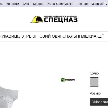
ка
Контакти
Блог
Бренди
Угода користувача
Про нас
Мапа сайту
РУКАВИЦІ
ЗІЗ
ТРЕКІНГОВИЙ ОДЯГ
СПАЛЬНІ МІШКИ
АКЦІЇ
Колір
Розмір
Універса