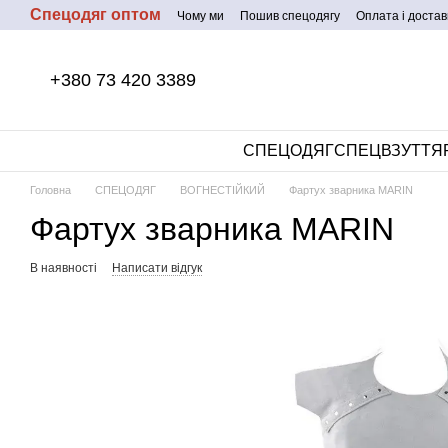
Спецодяг оптом
Перейти до основного контенту
Чому ми
Пошив спецодягу
Оплата і достав
+380 73 420 3389
СПЕЦОДЯГ
СПЕЦВЗУТТЯ
Головна
СПЕЦОДЯГ
ВОГНЕСТІЙКИЙ
Фартух зварника MARIN
Фартух зварника MARIN
В наявності
Написати відгук