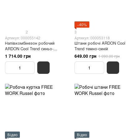
−40%
2
3
Артикул: 000055142
Артикул: 000053118
Напівкомбінезон робочий
Штани робочі ARDON Cool
ARDON Cool Trend синьо-
Trend темно-синій
чорний
1 714.00 грн
649.00 грн
1 090.00 грн
Відео
Відео