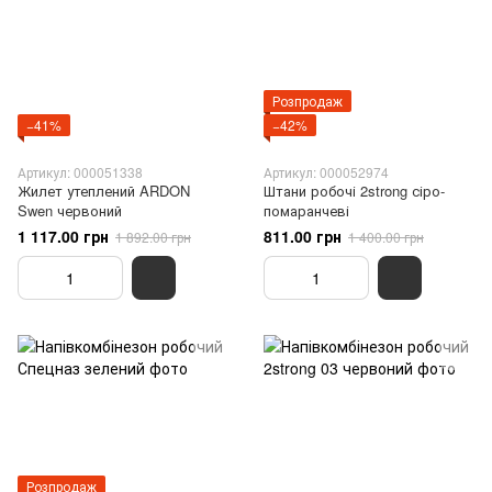
Розпродаж
−41%
−42%
Артикул: 000051338
Артикул: 000052974
Жилет утеплений ARDON
Штани робочі 2strong сіро-
Swen червоний
помаранчеві
1 117.00 грн
811.00 грн
1 892.00 грн
1 400.00 грн
Розпродаж