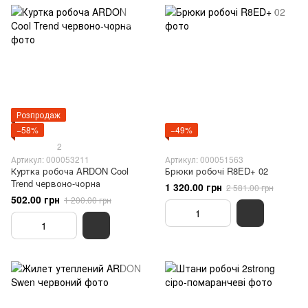
Розпродаж
−58%
−49%
2
Артикул: 000053211
Артикул: 000051563
Куртка робоча ARDON Cool
Брюки робочі R8ED+ 02
Trend червоно-чорна
1 320.00 грн
2 581.00 грн
502.00 грн
1 200.00 грн