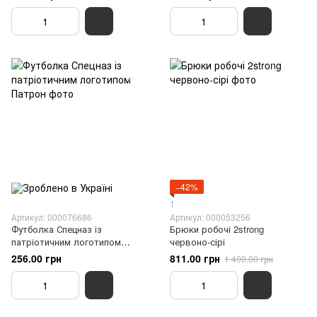
−42%
1
Артикул: 000076686
Артикул: 000053256
Футболка Спецназ із
Брюки робочі 2strong
патріотичним логотипом
червоно-сірі
Патрон
256.00 грн
811.00 грн
1 400.00 грн