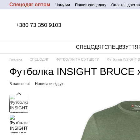
Спецодяг оптом
Перейти до основного контенту
Чому ми
Пошив спецодягу
Оплата і достав
+380 73 350 9103
СПЕЦОДЯГ
СПЕЦВЗУТТЯ
Головна
СПЕЦОДЯГ
ФУТБОЛКИ ТА СВІТШОТИ
Футболка INSIGHT B
Футболка INSIGHT BRUCE ха
В наявності
Написати відгук