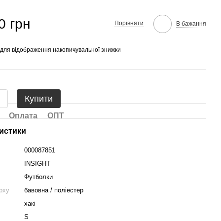
0 грн
Порівняти
В бажання
для відображення накопичувальної знижки
Купити
Оплата
ОПТ
истики
000087851
INSIGHT
Футболки
рху
бавовна / поліестер
хакі
S