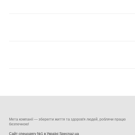
Мета компанії — зберегти життя та здоров'я людей, роблячи працю
безпечною!
Сайт спецодягу №1 в Україні Specnaz.ua