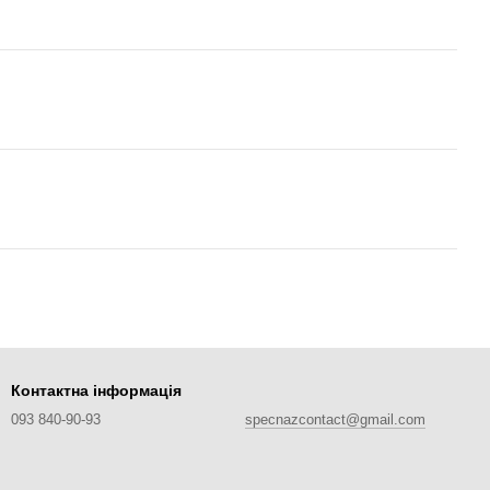
Контактна інформація
093 840-90-93
specnazcontact@gmail.com