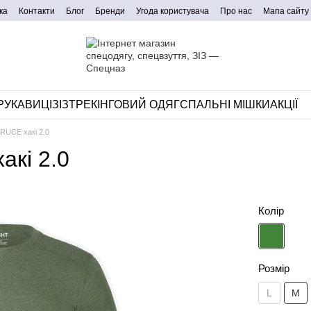
ка
Контакти
Блог
Бренди
Угода користувача
Про нас
Мапа сайту
РУКАВИЦІ
ЗІЗ
ТРЕКІНГОВИЙ ОДЯГ
СПАЛЬНІ МІШКИ
АКЦІЇ
RUCE хакі 2.0
кі 2.0
Колір
Розмір
L
M