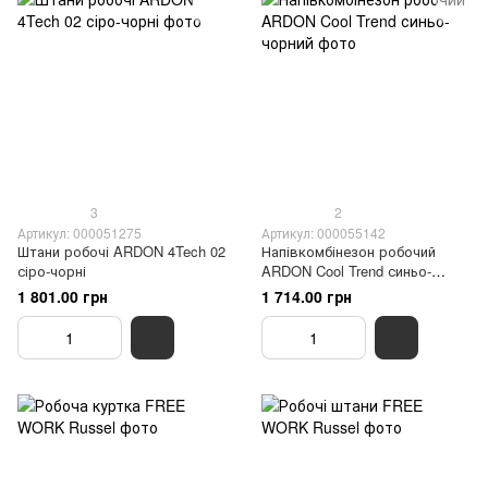
3
2
Артикул: 000051275
Артикул: 000055142
Штани робочі ARDON 4Tech 02
Напівкомбінезон робочий
сіро-чорні
ARDON Cool Trend синьо-
чорний
1 801.00 грн
1 714.00 грн