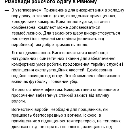
Різновиди робочого одягу в Рівному
З утеплювачем. Призначена для використання в холодну
пору року, а також в цехах, складських приміщеннях,
холодильних камерах. Крім теплої куртки, штанів і
комбінезона, комплект може доповнюватися
термобілизною. Для захисного шару використовується
синтепух і інші сучасні матеріали (залежить від
виробника), які добре тримають тепло.
Літня і демісезонна. Виготовляється з комбінації
натуральних і синтетичних тканин для забезпечення
комфортних умов роботи, продовження терміну служби і
поліпшення експлуатаційних якостей. Демісезонна
надійно захищає від вітру. Літній комплект обов'язково
включає футболку і головний убір.
З вологостійким ефектом. Використання спеціального
просочення забезпечує стійкий захист від впливу
вологи.
Вогнестійкі вироби. Необхідні для працівників, які
працюють безпосередньо з вогнем, іскрою, в
приміщеннях з підвищеною температурою, на теплових
ділянках і т.д. не горять і не тліють, захищають від