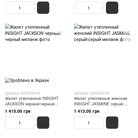
Артикул: 000082448
Артикул: 000082428
Жилет утепленный INSIGHT
Жилет утепленный женский
JACKSON черный/черный
INSIGHT JASMINE серый/
меланж
серый меланж
1 415.00 грн
1 413.00 грн