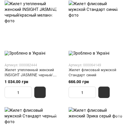
Артикул: 000082444
Артикул: 000064149
Жилет утепленный женский
Жилет флисовый мужской
INSIGHT JASMINE черный/
Стандарт синий
красный меланж
1 034.00 грн
666.00 грн