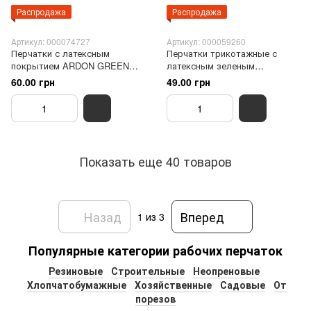
Распродажа
Распродажа
Артикул: 000074727
Артикул: 000059260
Перчатки с латексным
Перчатки трикотажные с
покрытием ARDON GREEN
латексным зеленым
TOUCH
покрытием.
60.00 грн
49.00 грн
Показать еще 40 товаров
Назад
Вперед
1
из 3
Популярные категории рабочих перчаток
Резиновые
Строительные
Неопреновые
Хлопчатобумажные
Хозяйственные
Садовые
От
порезов