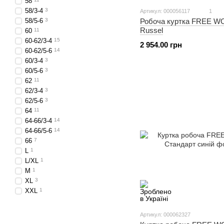
58
58/3-4
3
Артикул: 000056117
1
58/5-6
3
Робоча куртка FREE 
Russel
60
11
60-62/3-4
15
2 954.00 грн
60-62/5-6
14
60/3-4
3
60/5-6
3
62
11
62/3-4
3
62/5-6
3
64
11
64-66/3-4
14
64-66/5-6
14
66
7
L
1
L/XL
1
M
1
XL
3
XXL
1
Артикул: 000062327