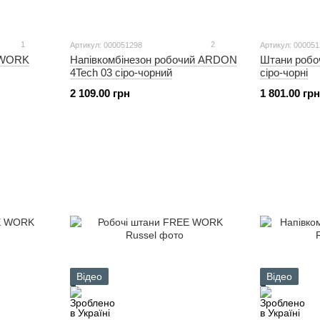
1
2
Артикул: 000051298
Артикул: 00005
 WORK
Напівкомбінезон робочий ARDON
Штани робо
4Tech 03 сіро-чорний
сіро-чорні
2 109.00 грн
1 801.00 грн
Відео
Відео