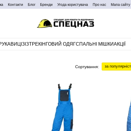
ка
Контакти
Блог
Бренди
Угода користувача
Про нас
Мапа сайту
РУКАВИЦІ
ЗІЗ
ТРЕКІНГОВИЙ ОДЯГ
СПАЛЬНІ МІШКИ
АКЦІЇ
за популярніс
Сортування: