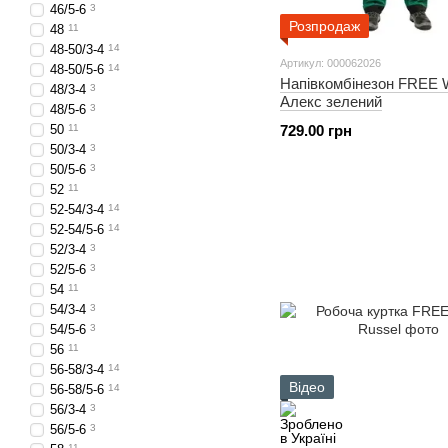
46/5-6
3
Розпродаж
48
11
48-50/3-4
14
Артикул: 000062026
48-50/5-6
14
Напівкомбінезон FREE
48/3-4
3
Алекс зелений
48/5-6
3
50
11
729.00 грн
50/3-4
3
50/5-6
3
52
11
52-54/3-4
14
52-54/5-6
14
52/3-4
3
52/5-6
3
54
11
54/3-4
3
54/5-6
3
56
11
56-58/3-4
14
Відео
56-58/5-6
14
56/3-4
3
56/5-6
3
11