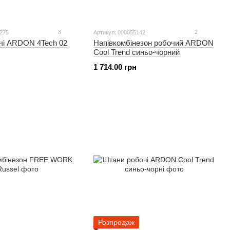
3
2
1275
Артикул: 000055142
чі ARDON 4Tech 02
Напівкомбінезон робочий ARDON
Cool Trend синьо-чорний
1 714.00 грн
Розпродаж