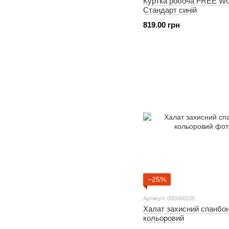
Куртка робоча FREE 
Стандарт синій
819.00 грн
−25%
Артикул: 000066535
Халат захисний спанбо
кольоровий