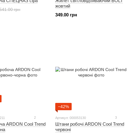
оча СПЕЦНАЗ сіра
Жилет світловідбиваючий BOLT
жовтий
541.00 грн
349.00 грн
−42%
2
3
211
Артикул: 000053130
оча ARDON Cool Trend
Штани робочі ARDON Cool Trend
рна
червоні