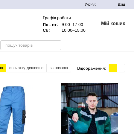
Укр
Рус
Вхід
Графік роботи:
Мій кошик
Пн - пт:
9:00–17:00
Сб:
10:00–15:00
тю
спочатку дешевше
за назвою
Відображення: