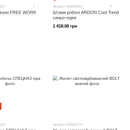
1
3
6137
Артикул: 000055064
незон FREE WORK
Штани робочі ARDON Cool Trend
синьо-чорні
1 418.00 грн
3325
Артикул: 000062779