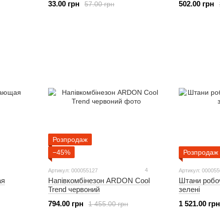
33.00 грн
502.00 грн
57.00 грн
Розпродаж
−45%
Розпродаж
4
Артикул: 000055127
Артикул: 00005
ая
Напівкомбінезон ARDON Cool
Штани робо
Trend червоний
зелені
794.00 грн
1 521.00 грн
1 455.00 грн