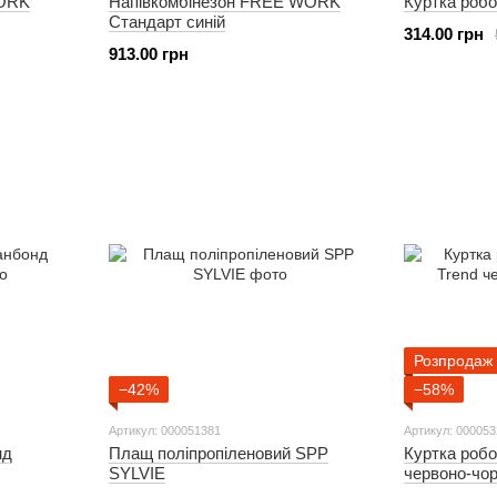
WORK
Напівкомбінезон FREE WORK
Куртка роб
Стандарт синій
314.00 грн
913.00 грн
Розпродаж
−42%
−58%
Артикул: 000051381
Артикул: 000053
нд
Плащ поліпропіленовий SPP
Куртка роб
SYLVIE
червоно-чо