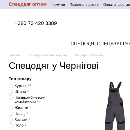
Спецодяг оптом
Перейти до основного контенту
Чому ми
Пошив спецодягу
Оплата і достав
+380 73 420 3389
СПЕЦОДЯГ
СПЕЦВЗУТТЯ
Головна
Спецодяг в містах України
Спецодяг у Чернігові
Спецодяг у Чернігові
Тип товару
Куртки
10
Штани
8
Напівкомбінезони і
комбінезони
11
Жилети
1
Плащі
1
Халати
1
Поло
1