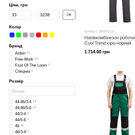
Ціна, грн
Від Ціна, грн
До Ціна, грн
ОК
Колір
Артикул: 000055110
Напівкомбінезон робо
Cool Trend сіро-чорний
Бренд
1 714.00 грн
Ardon
15
Free Work
16
Fruit Of The Loom
1
Спецназ
2
Розмір
44-46/3-4
14
44-46/5-6
14
44/3-4
3
44/5-6
3
46
11
46/3-4
3