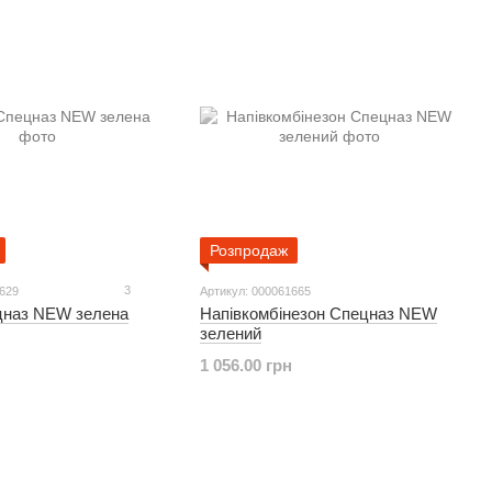
Розпродаж
3
1629
Артикул: 000061665
цназ NEW зелена
Напівкомбінезон Спецназ NEW
зелений
1 056.00 грн