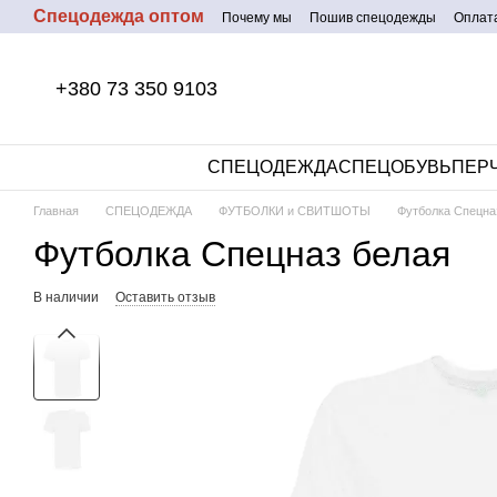
Спецодежда оптом
Перейти к основному контенту
Почему мы
Пошив спецодежды
Оплата
+380 73 350 9103
СПЕЦОДЕЖДА
СПЕЦОБУВЬ
ПЕР
Главная
СПЕЦОДЕЖДА
ФУТБОЛКИ и СВИТШОТЫ
Футболка Спецна
Футболка Спецназ белая
В наличии
Оставить отзыв