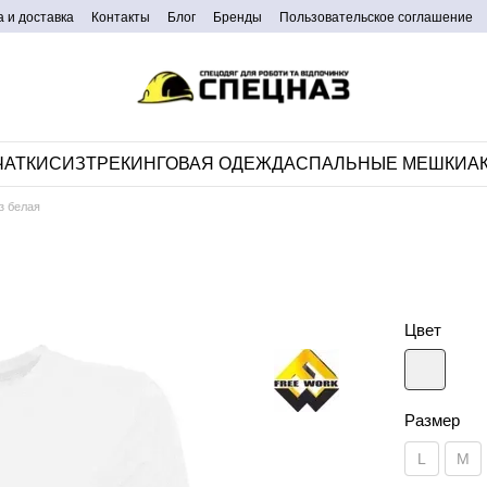
 и доставка
Контакты
Блог
Бренды
Пользовательское соглашение
ЧАТКИ
СИЗ
ТРЕКИНГОВАЯ ОДЕЖДА
CПАЛЬНЫЕ МЕШКИ
А
з белая
Цвет
Размер
L
M