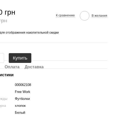
0 грн
К сравнению
В желания
грн
для отображения накопительной скидки
Купить
Оплата
Доставка
истики
000062108
Free Work
ежды
Футболки
ерха
хлопок
Белый