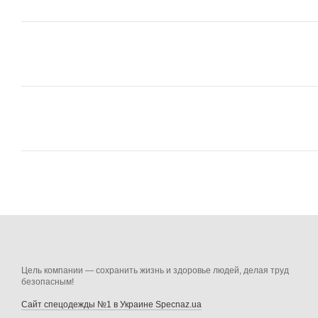
Цель компании — сохранить жизнь и здоровье людей, делая труд
безопасным!
Сайт спецодежды №1 в Украине Specnaz.ua