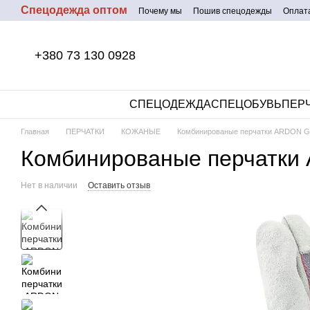
Спецодежда оптом
Перейти к основному контенту
Почему мы
Пошив спецодежды
Оплата
+380 73 130 0928
СПЕЦОДЕЖДА
СПЕЦОБУВЬ
ПЕР
Главная
ПЕРЧАТКИ
КОЖАНЫЕ
Комбинированые перчатки ARDON G
Комбинированые перчатки
Нет в наличии
Оставить отзыв