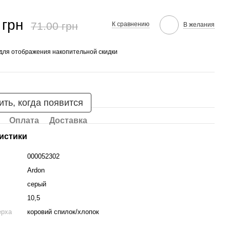
 грн
71.00 грн
К сравнению
В желания
для отображения накопительной скидки
ть, когда появится
Оплата
Доставка
истики
000052302
Ardon
серый
10,5
ерха
коровий спилок/хлопок