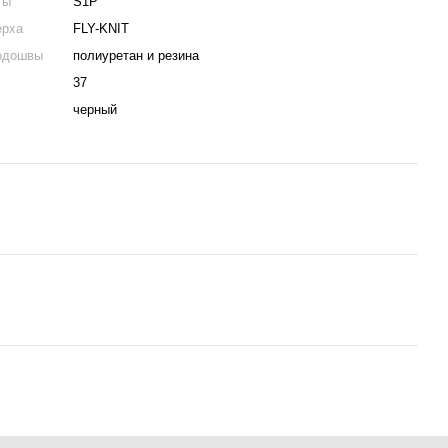
ты
S1P
ерха
FLY-KNIT
одошвы
полиуретан и резина
37
черный