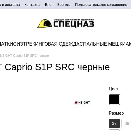
 и доставка
Контакты
Блог
Бренды
Пользовательское соглашение
ЧАТКИ
СИЗ
ТРЕКИНГОВАЯ ОДЕЖДА
CПАЛЬНЫЕ МЕШКИ
А
INSIGHT Caprio S1P SRC черные
T Caprio S1P SRC черные
Цвет
Размер
37
38