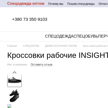
Спецодежда оптом
Перейти к основному контенту
Почему мы
Пошив спецодежды
Оплата
+380 73 350 9103
СПЕЦОДЕЖДА
СПЕЦОБУВЬ
ПЕР
Главная
СПЕЦОБУВЬ
ДЕМИСЕЗОННАЯ ОБУВЬ
Кроссовки рабочие 
Кроссовки рабочие INSIGH
Нет в наличии
Оставить отзыв