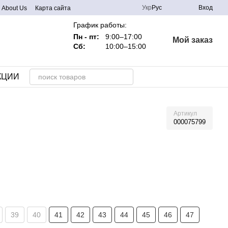
Укр
Рус
Вход
About Us
Карта сайта
График работы:
Пн - пт:
9:00–17:00
Мой заказ
Сб:
10:00–15:00
КЦИИ
Артикул
000075799
39
40
41
42
43
44
45
46
47