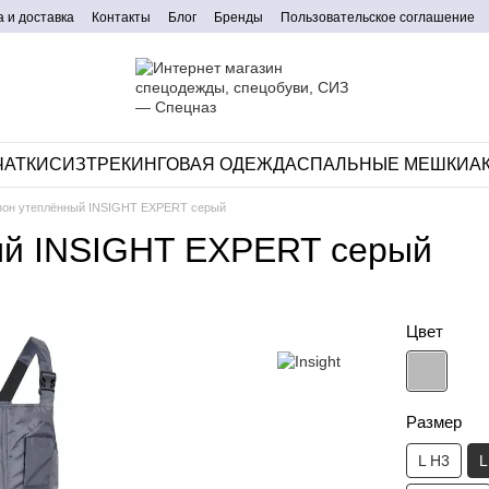
 и доставка
Контакты
Блог
Бренды
Пользовательское соглашение
ЧАТКИ
СИЗ
ТРЕКИНГОВАЯ ОДЕЖДА
CПАЛЬНЫЕ МЕШКИ
А
зон утеплённый INSIGHT EXPERT серый
ый INSIGHT EXPERT серый
Цвет
Размер
L H3
L