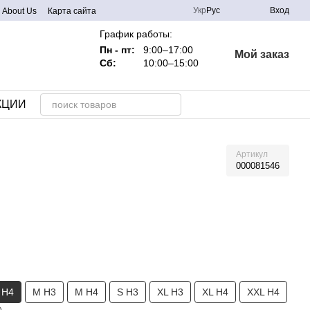
Укр
Рус
Вход
About Us
Карта сайта
График работы:
Пн - пт:
9:00–17:00
Мой заказ
Сб:
10:00–15:00
КЦИИ
Артикул
000081546
 H4
M H3
M H4
S H3
XL H3
XL H4
XXL H4