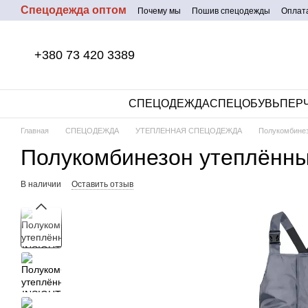
Спецодежда оптом
Перейти к основному контенту
Почему мы
Пошив спецодежды
Оплата
+380 73 420 3389
СПЕЦОДЕЖДА
СПЕЦОБУВЬ
ПЕР
Главная
СПЕЦОДЕЖДА
УТЕПЛЕННАЯ СПЕЦОДЕЖДА
Полукомбине
Полукомбинезон утеплённ
В наличии
Оставить отзыв