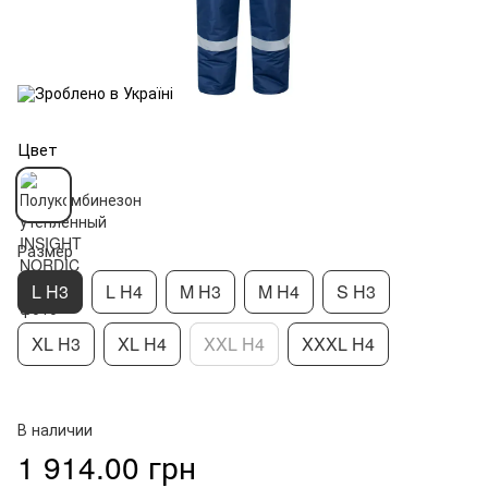
Цвет
Размер
L H3
L H4
M H3
M H4
S H3
XL H3
XL H4
XXL H4
XXXL H4
В наличии
1 914.00 грн