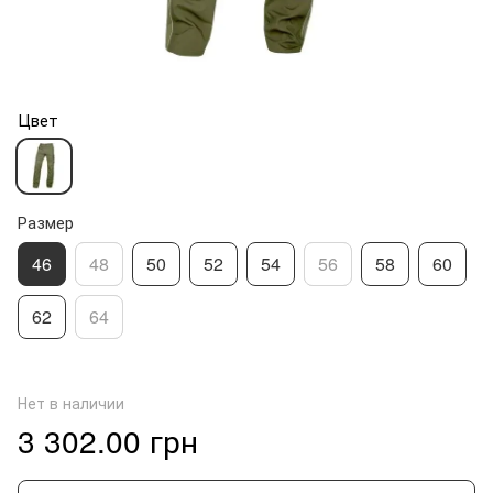
Цвет
Размер
46
48
50
52
54
56
58
60
62
64
Нет в наличии
3 302.00 грн