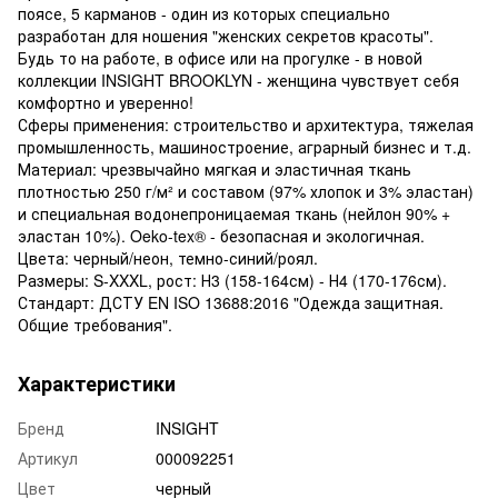
поясе, 5 карманов - один из которых специально
разработан для ношения "женских секретов красоты".
Будь то на работе, в офисе или на прогулке - в новой
коллекции INSIGHT BROOKLYN - женщина чувствует себя
комфортно и уверенно!
Сферы применения: строительство и архитектура, тяжелая
промышленность, машиностроение, аграрный бизнес и т.д.
Материал: чрезвычайно мягкая и эластичная ткань
плотностью 250 г/м² и составом (97% хлопок и 3% эластан)
и специальная водонепроницаемая ткань (нейлон 90% +
эластан 10%). Oeko-tex® - безопасная и экологичная.
Цвета: черный/неон, темно-синий/роял.
Размеры: S-XXXL, рост: Н3 (158-164см) - Н4 (170-176см).
Стандарт: ДСТУ EN ISO 13688:2016 "Одежда защитная.
Общие требования".
Характеристики
Бренд
INSIGHT
Артикул
000092251
Цвет
черный