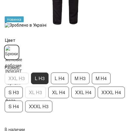
Новинка
Цвет
Размер
XXL H3
L H3
L H4
M H3
M H4
S H3
XL H3
XL H4
XXL H4
XXXL H4
S H4
XXXL H3
В наличии