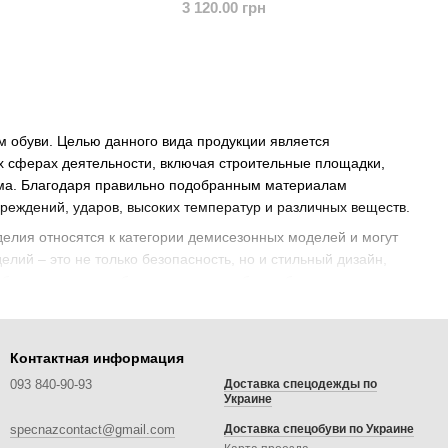
3 120.00 грн
м обуви. Целью данного вида продукции является
ых сферах деятельности, включая строительные площадки,
изма. Благодаря правильно подобранным материалам
реждений, ударов, высоких температур и различных веществ.
делия относятся к категории демисезонных моделей и могут
елий – это не только безопасность, но и стильный дизайн,
бочая защитная обувь сочетает в себе удобство спортивных
Контактная информация
ировки сотрудников предприятий, складов и цехов. Спецобувь
093 840-90-93
Доставка спецодежды по
 среди покупателей. Изделия созданы для долгой носки, они
Украине
мы. Продукция должна производиться надлежащим образом и
specnazcontact@gmail.com
Доставка спецобуви по Украине
ы, необходимо учесть: