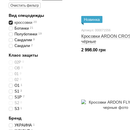
Очистить фильтр
Вид спецодежды
Новинка
кроссовки
20
Ботинки
21
Артикул: 000071556
Полуботинки
19
Кросовки ARDON CRO
Сандалии
9
чёрные
Сандали
2
2 998.00 грн
Класс защиты
02P
0
OB
0
01
0
02
0
O1
1
S1
3
S1P
7
S2
0
S3
1
Бренд
УКРАИНА
1