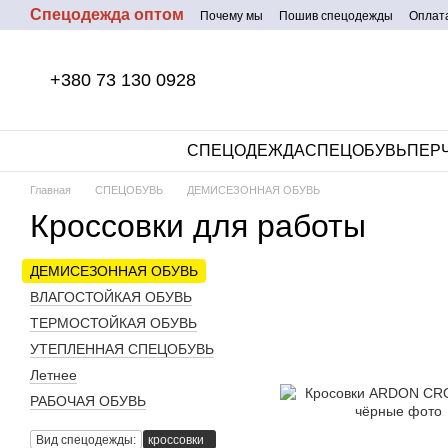
Спецодежда оптом
Перейти к основному контенту
Почему мы
Пошив спецодежды
Оплата
+380 73 130 0928
СПЕЦОДЕЖДА
СПЕЦОБУВЬ
ПЕР
Главная
СПЕЦОБУВЬ
ДЕМИСЕЗОННАЯ ОБУВЬ
Кроссовки для работы
ДЕМИСЕЗОННАЯ ОБУВЬ
ВЛАГОСТОЙКАЯ ОБУВЬ
ТЕРМОСТОЙКАЯ ОБУВЬ
УТЕПЛЕННАЯ СПЕЦОБУВЬ
Летнее
РАБОЧАЯ ОБУВЬ
Вид спецодежды:
кроссовки