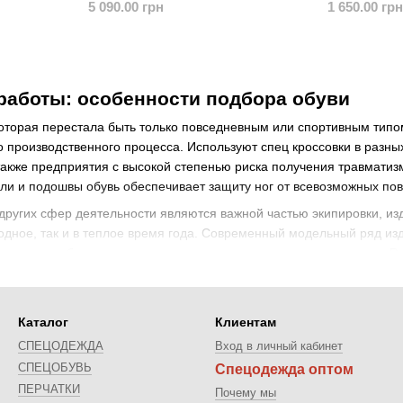
5 090.00 грн
1 650.00 грн
работы: особенности подбора обуви
которая перестала быть только повседневным или спортивным типо
 производственного процесса. Используют спец кроссовки в разн
 также предприятия с высокой степенью риска получения травмат
ли и подошвы обувь обеспечивает защиту ног от всевозможных пов
 других сфер деятельности являются важной частью экипировки, из
лодное, так и в теплое время года. Современный модельный ряд изд
ет человек благодаря использованию качественных материалов. Ра
той ног в сложных условиях производственного процесса.
а рабочих кроссовок
Каталог
Клиентам
 отлично зарекомендовала себя как важнейшая составляющая экип
СПЕЦОДЕЖДА
Вход в личный кабинет
юджетных моделей, поэтому она пользуется большой популярностью
СПЕЦОБУВЬ
Спецодежда оптом
 с помощью шнуровки или липучек, предотвращая различные трав
ПЕРЧАТКИ
Почему мы
ть условиям эксплуатации. Прежде чем купить кроссовки для работ