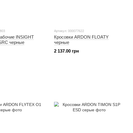
5803
Артикул: 000077622
рабочие INSIGHT
Кросовки ARDON FLOATY
 SRC черные
черные
2 137.00 грн