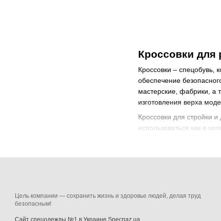
Кроссовки для 
Кроссовки – спецобувь, 
обеспечение безопасного
мастерские, фабрики, а
изготовления верха моде
Кроссовки для стройки и
использоваться как в хо
комфорт, который получа
моделей с отличной защи
Правила выбор
Рабочая обувь кроссовки
относится к категории б
Цель компании — сохранить жизнь и здоровье людей, делая труд
безопасным!
хорошо фиксируют стопу
полностью соответствова
Сайт спецодежды №1 в Украине Specnaz.ua