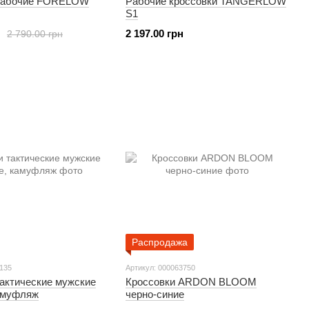
 рабочие FORELOW
Рабочие кроссовки TANGERLOW
S1
2 197.00 грн
2 790.00 грн
Распродажа
7135
Артикул: 000063750
тактические мужские
Кроссовки ARDON BLOOM
амуфляж
черно-синие