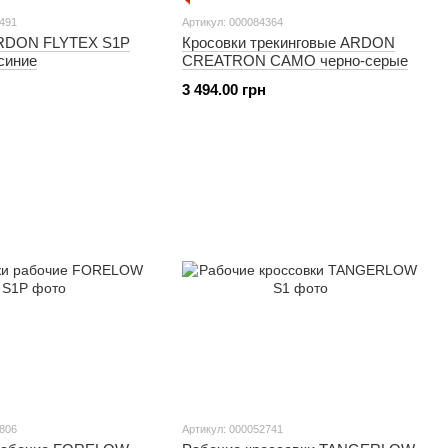
4491
Артикул: 000084364
ARDON FLYTEX S1P
Кросовки трекинговые ARDON
синие
CREATRON CAMO черно-серые
3 494.00 грн
2806
Артикул: 000052741