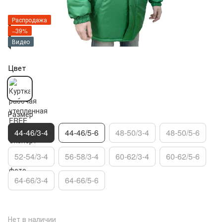
Распродажа
−39%
Видео
Цвет
Размер
44-46/3-4
44-46/5-6
48-50/3-4
48-50/5-6
52-54/3-4
56-58/3-4
60-62/3-4
60-62/5-6
64-66/3-4
64-66/5-6
Нет в наличии