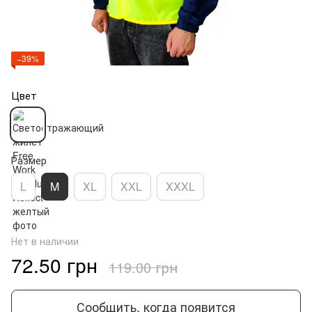
−39%
Цвет
Размер
L
M
XL
XXL
XXXL
Нет в наличии
72.50 грн
119.00 грн
Сообщить, когда появится