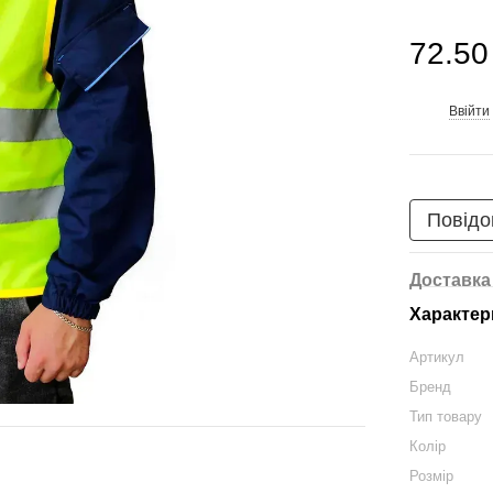
72.50
Ввійти
%
Повідо
Доставка
Характер
Артикул
Бренд
Тип товару
Колір
Розмір