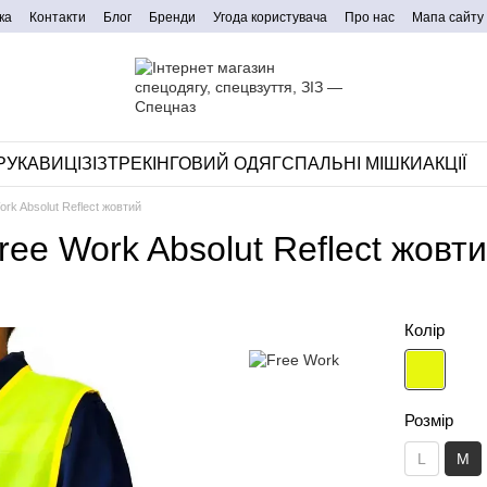
ка
Контакти
Блог
Бренди
Угода користувача
Про нас
Мапа сайту
РУКАВИЦІ
ЗІЗ
ТРЕКІНГОВИЙ ОДЯГ
СПАЛЬНІ МІШКИ
АКЦІЇ
rk Absolut Reflect жовтий
ee Work Absolut Reflect жовт
Колір
Розмір
L
M