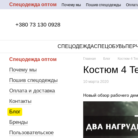
Спецодежда оптом
Перейти к основному контенту
Почему мы
Пошив спецодежды
Оплата
+380 73 130 0928
СПЕЦОДЕЖДА
СПЕЦОБУВЬ
ПЕР
Спецодежда оптом
Главная
Блог
Костюм 4 Tec
Костюм 4 Te
Почему мы
Пошив спецодежды
10 марта 2020
Оплата и доставка
Новый обзор рабочего де
Контакты
Блог
Бренды
Пользовательское