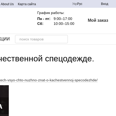
Укр
Рус
Вход
About Us
Карта сайта
График работы:
Пн - пт:
9:00–17:00
Мой заказ
Сб:
10:00–15:00
КЦИИ
ачественной спецодежде.
-tech-vsyo-chto-nuzhno-znat-o-kachestvennoj-specodezhde/