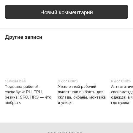
Новый комментарий
Другие записи
13 июля 2026
9 июля 2026
6 июля 2026
Подошва рабочей
Утепленный рабочий
Антистатич
спецобуви: PU, TPU,
жилет: как выбрать для
спецодежда
резина, SRC, HRO — что
склада, охраны, монтажа
одежда: в 
выбрать
и улицы
где нужна