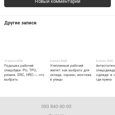
Новый комментарий
Другие записи
13 июля 2026
9 июля 2026
6 июля 2026
Подошва рабочей
Утепленный рабочий
Антистатич
спецобуви: PU, TPU,
жилет: как выбрать для
спецодежда
резина, SRC, HRO — что
склада, охраны, монтажа
одежда: в 
выбрать
и улицы
где нужна
093 840-90-93