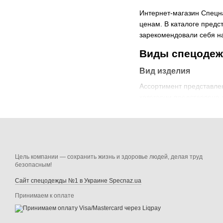
Интернет-магазин Спецн
ценам. В каталоге предс
зарекомендовали себя н
Виды спецодеж
Вид изделия
Ассортимент представлен
категории представлена 
защиты.
Тип защиты
Представлено несколько 
инновационные технолог
Цель компании — сохранить жизнь и здоровье людей, делая труд
сковывают его движения.
безопасным!
Сезон применения
Сайт спецодежды №1 в Украине Specnaz.ua
Компания не только явля
Принимаем к оплате
отдельные изделия и гот
сроки. Условия пошива и