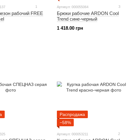
1
3
6137
Артикул: 000055064
езон рабочий FREE
Брюки рабочие ARDON Cool
el
Trend сине-черный
1 418.00 грн
а
Распродажа
−58%
2
3325
Артикул: 000053211