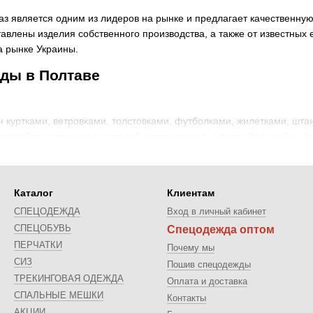
аз является одним из лидеров на рынке и предлагает качественну
тавлены изделия собственного производства, а также от известных
а рынке Украины.
ды в Полтаве
 куртками, ветровками, толстовками, футболками, жилетками, шт
спецобувь для разных условий эксплуатации, а также большой выбо
Каталог
Клиентам
категорий изделий, включая влагостойкие, огнестойкие, химзащиту
ии и особые пропитки, которые делают рабочую одежду максимальн
СПЕЦОДЕЖДА
Вход в личный кабинет
 Каждый из типов продукции можно заказать в Полтаве оптом и в ро
СПЕЦОБУВЬ
Спецодежда оптом
ПЕРЧАТКИ
Почему мы
СИЗ
Пошив спецодежды
ется эксклюзивным представителем ряда брендов в Украине, но и
ТРЕКИНГОВАЯ ОДЕЖДА
Оплата и доставка
овые комплекты для лета, демисезонного применения, а также зимн
CПАЛЬНЫЕ МЕШКИ
Контакты
 другие особенности оговариваются заранее.
АКЦИИ