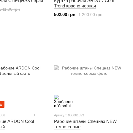
очая СПЕЦНАЗ серая
Куртка рабочая ARDON Cool
Trend красно-черная
541.00 грн
502.00 грн
1 200.00 грн
а
1
5056
Артикул: 000061593
чие ARDON Cool
Рабочие штаны Спецназ NEW
ный
темно-серые