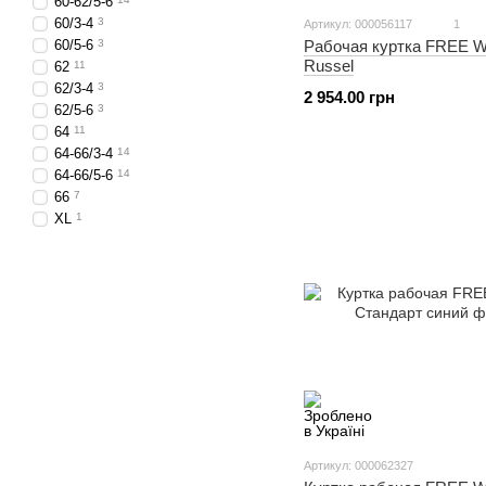
60-62/5-6
60/3-4
3
Артикул: 000056117
1
60/5-6
3
Рабочая куртка FREE
Russel
62
11
62/3-4
3
2 954.00 грн
62/5-6
3
64
11
64-66/3-4
14
64-66/5-6
14
66
7
XL
1
Артикул: 000062327