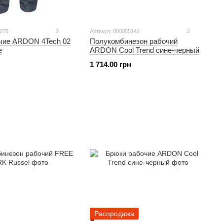
3
2
1275
Артикул: 000055142
чие ARDON 4Tech 02
Полукомбинезон рабочий
е
ARDON Cool Trend сине-черный
1 714.00 грн
Распродажа