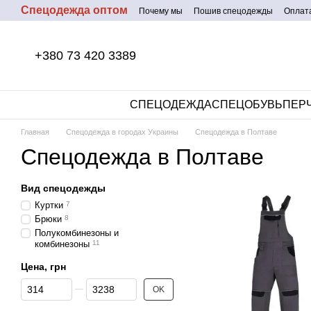
Спецодежда оптом
Перейти к основному контенту
Почему мы
Пошив спецодежды
Оплата
+380 73 420 3389
СПЕЦОДЕЖДА
СПЕЦОБУВЬ
ПЕР
Главная
Спецодежда в городах Украины
Спецодежда в Полтаве
Спецодежда в Полтаве
Вид спецодежды
Куртки
7
Брюки
8
Полукомбинезоны и
комбинезоны
11
Цена, грн
От Цена, грн
До Цена, грн
OK