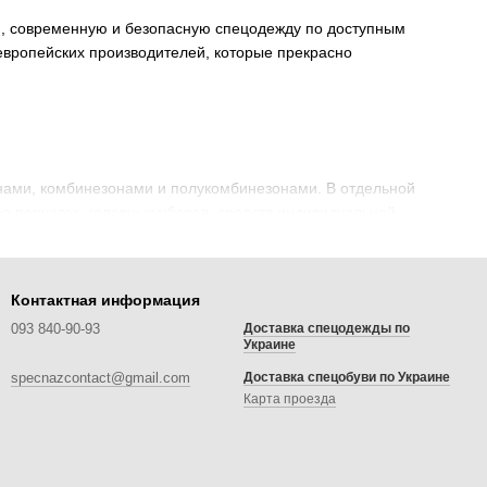
ю, современную и безопасную спецодежду по доступным
 европейских производителей, которые прекрасно
анами, комбинезонами и полукомбинезонами. В отдельной
р перчаток, головных уборов, средств индивидуальной
Контактная информация
 и прочее. Для каждого типа используются свои
о эффективной и безопасной для сотрудника, при этом не
093 840-90-93
Доставка спецодежды по
Украине
зницу.
specnazcontact@gmail.com
Доставка спецобуви по Украине
Карта проезда
 выполняет пошив собственной продукции. Купить можно
его сезона. Все линейки доставляются в Полтаву в короткие