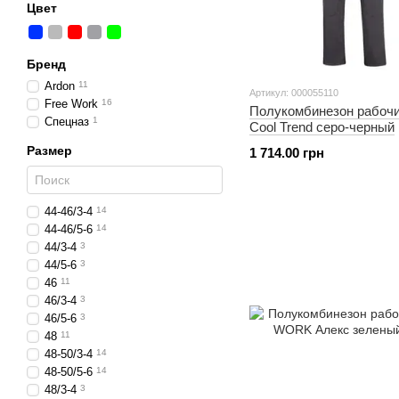
Цвет
Бренд
Ardon
11
Артикул: 000055110
Free Work
16
Полукомбинезон рабочи
Спецназ
1
Cool Trend серо-черный
Размер
1 714.00 грн
44-46/3-4
14
44-46/5-6
14
44/3-4
3
44/5-6
3
46
11
46/3-4
3
46/5-6
3
48
11
48-50/3-4
14
48-50/5-6
14
48/3-4
3