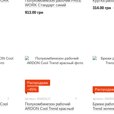
 WORK
Полукомбинезон рабочий FREE
Куртка раб
WORK Стандарт синий
314.00 грн
913.00 грн
Распродажа
−45%
Распродаж
3
4
Артикул: 000055127
Артикул: 00005
Cool
Полукомбинезон рабочий
Брюки рабо
ARDON Cool Trend красный
Trend зеле