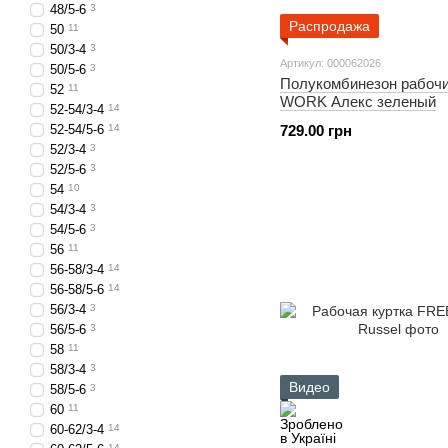
48/5-6
3
Распродажа
50
11
50/3-4
3
Артикул: 000062026
50/5-6
3
Полукомбинезон рабоч
52
11
WORK Алекс зеленый
52-54/3-4
14
52-54/5-6
14
729.00 грн
52/3-4
3
52/5-6
3
54
10
54/3-4
3
54/5-6
3
56
11
56-58/3-4
14
56-58/5-6
14
56/3-4
3
56/5-6
3
58
11
58/3-4
3
Видео
58/5-6
3
60
11
60-62/3-4
14
14