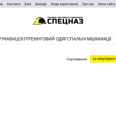
ка
Контакти
Блог
Бренди
Угода користувача
Про нас
Мапа сайту
РУКАВИЦІ
ЗІЗ
ТРЕКІНГОВИЙ ОДЯГ
СПАЛЬНІ МІШКИ
АКЦІЇ
за популярніс
Сортування: