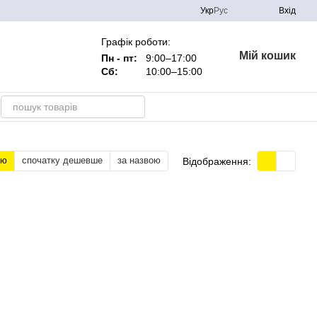
Укр
Рус
Вхід
Графік роботи:
Мій кошик
Пн - пт:
9:00–17:00
Сб:
10:00–15:00
тю
спочатку дешевше
за назвою
Відображення: