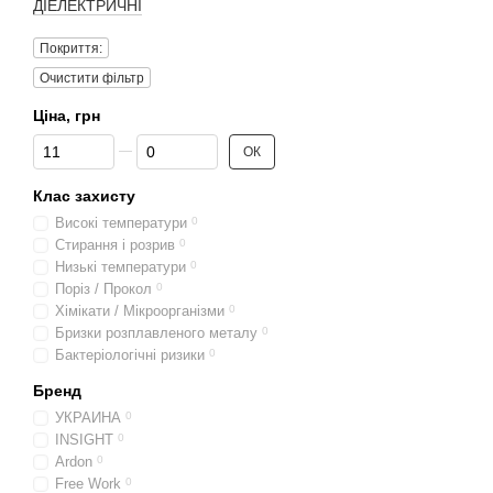
ДІЕЛЕКТРИЧНІ
Покриття:
Очистити фільтр
Ціна, грн
Від Ціна, грн
До Ціна, грн
ОК
Клас захисту
Високі температури
0
Стирання і розрив
0
Низькі температури
0
Поріз / Прокол
0
Хімікати / Мікроорганізми
0
Бризки розплавленого металу
0
Бактеріологічні ризики
0
Бренд
УКРАИНА
0
INSIGHT
0
Ardon
0
Free Work
0