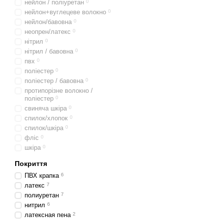
нейлон / поліуретан
0
нейлон+вуглецеве волокно
0
нейлон/бавовна
0
неопрен/латекс
0
нітрил
0
нітрил / бавовна
0
пвх
0
поліестер
0
поліестер / бавовна
0
протипорізне волокно /
поліестер
0
свиняча шкіра
0
спилок/хлопок
0
спилок/шкіра
0
фліс
0
шкіра
0
Покриття
ПВХ крапка
6
латекс
7
полиуретан
7
нитрил
6
латексная пена
2