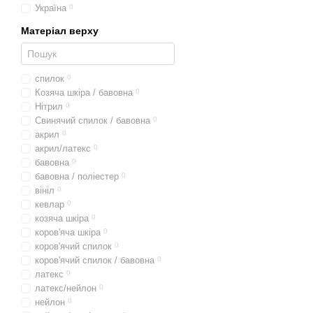
Україна
0
Матеріал верху
спилок
0
Козяча шкіра / бавовна
0
Нітрил
0
Свинячий спилок / бавовна
0
акрил
0
акрил/латекс
0
бавовна
0
бавовна / поліестер
0
вініл
0
кевлар
0
козяча шкіра
0
коров'яча шкіра
0
коров'ячий спилок
0
коров'ячий спилок / бавовна
0
латекс
0
латекс/нейлон
0
нейлон
0