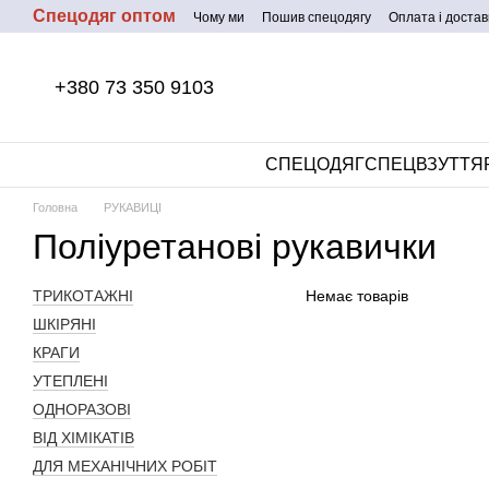
Спецодяг оптом
Перейти до основного контенту
Чому ми
Пошив спецодягу
Оплата і достав
+380 73 350 9103
СПЕЦОДЯГ
СПЕЦВЗУТТЯ
Головна
РУКАВИЦІ
Поліуретанові рукавички
ТРИКОТАЖНІ
Немає товарів
ШКІРЯНІ
КРАГИ
УТЕПЛЕНІ
ОДНОРАЗОВІ
ВІД ХІМІКАТІВ
ДЛЯ МЕХАНІЧНИХ РОБІТ