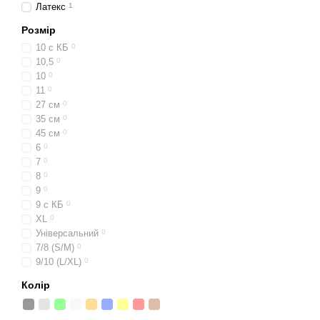
Латекс
1
Розмір
10 c КБ
0
10,5
0
10
0
11
0
27 см
0
35 см
0
45 см
0
6
0
7
0
8
0
9
0
9 с КБ
0
XL
0
Універсальний
0
7/8 (S/M)
0
9/10 (L/XL)
0
Колір