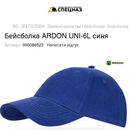
ЗІЗ
ЗІЗ ГОЛОВИ
Захисні каскетки і бейсболки
Бейсболка
Бейсболка ARDON UNI-6L синя
Артикул:
000086523
Написати відгук