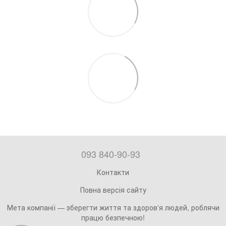
093 840-90-93
Контакти
Повна версія сайту
Мета компанії — зберегти життя та здоров'я людей, роблячи
працю безпечною!