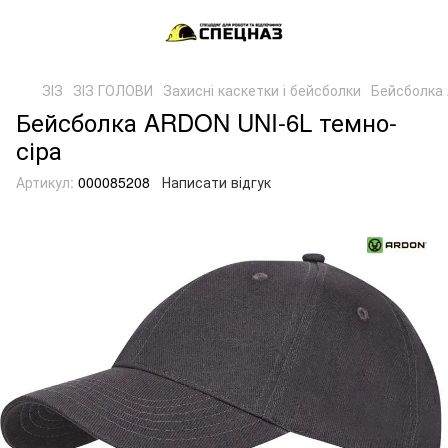
ЗІЗ
ЗІЗ ГОЛОВИ
Захисні каскетки і бейсболки
Бейсболка 
Бейсболка ARDON UNI-6L темно-
сіра
Артикул:
000085208
Написати відгук