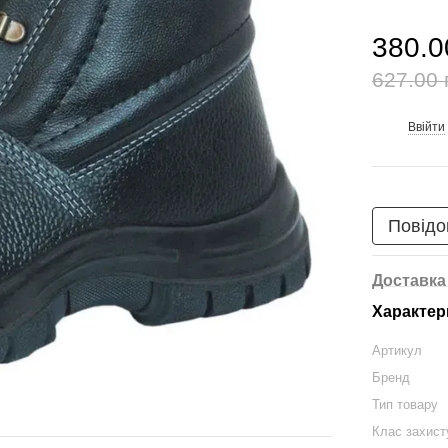
380.0
627.00 
Ввійти
%
Повідо
Доставка
Характер
Артикул
Бренд
Тип товару
Клас захист