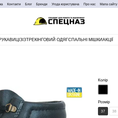
ка
Контакти
Блог
Бренди
Угода користувача
Про нас
Мапа сайту
РУКАВИЦІ
ЗІЗ
ТРЕКІНГОВИЙ ОДЯГ
СПАЛЬНІ МІШКИ
АКЦІЇ
Колір
Розмір
37
38