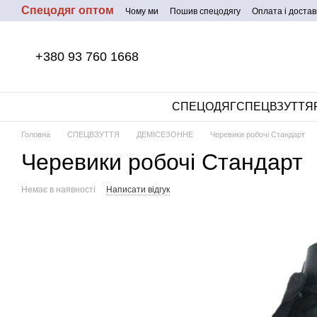
Спецодяг оптом
Перейти до основного контенту
Чому ми
Пошив спецодягу
Оплата і достав
+380 93 760 1668
СПЕЦОДЯГ
СПЕЦВЗУТТЯ
Головна
СПЕЦВЗУТТЯ
ДЕМІСЕЗОННЕ
Черевики робочі Стандарт
Черевики робочі Стандарт
Немає в наявності
Написати відгук