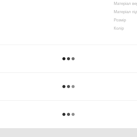
Матеріал ве
Матеріал пі
Розмір
Колір