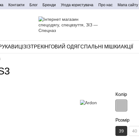
ка
Контакти
Блог
Бренди
Угода користувача
Про нас
Мапа сайту
РУКАВИЦІ
ЗІЗ
ТРЕКІНГОВИЙ ОДЯГ
СПАЛЬНІ МІШКИ
АКЦІЇ
3
S3
Колір
Розмір
39
40