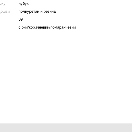
рху
нубук
дошви
полиуретан и резина
39
сірий/коричневий/помаранчевий