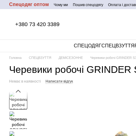
Спецодяг оптом
Перейти до основного контенту
Чому ми
Пошив спецодягу
Оплата і достав
+380 73 420 3389
СПЕЦОДЯГ
СПЕЦВЗУТТЯ
Головна
СПЕЦВЗУТТЯ
ДЕМІСЕЗОННЕ
Черевики робочі GRINDER S
Черевики робочі GRINDER 
Немає в наявності
Написати відгук