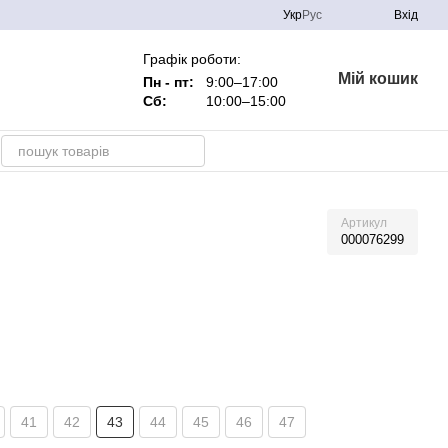
Укр
Рус
Вхід
Графік роботи:
Мій кошик
Пн - пт:
9:00–17:00
Сб:
10:00–15:00
Артикул
000076299
41
42
43
44
45
46
47