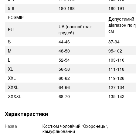
5-6
180-188
180-191
РОЗМІР
Допустимий
діапазон по г
UA
(напівобхват
EU
см
грудей)
S
44-46
87-94
M
48-50
95-102
L
52-54
103-110
XL
56-58
111-118
XXL
60-62
119-126
XXXL
64-66
127-134
XXXXL
68-70
135-142
Характеристики
Назва
Костюм чоловічий "Охоронець",
камуфльований