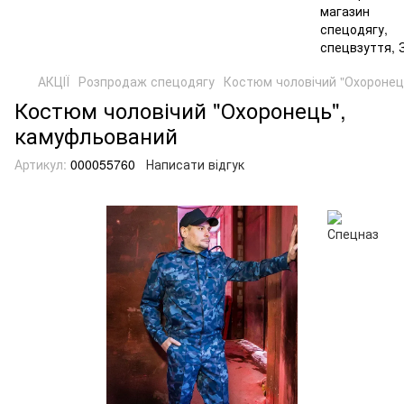
АКЦІЇ
Розпродаж спецодягу
Костюм чоловічий "Охоронец
Костюм чоловічий "Охоронець",
камуфльований
Артикул:
000055760
Написати відгук