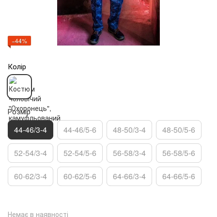
−44%
Колір
Розмір
44-46/3-4
44-46/5-6
48-50/3-4
48-50/5-6
52-54/3-4
52-54/5-6
56-58/3-4
56-58/5-6
60-62/3-4
60-62/5-6
64-66/3-4
64-66/5-6
Немає в наявності