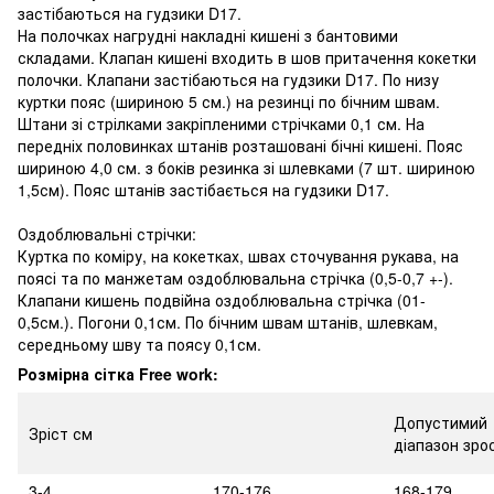
застібаються на гудзики D17.
На полочках нагрудні накладні кишені з бантовими
складами. Клапан кишені входить в шов притачення кокетки
полочки. Клапани застібаються на гудзики D17. По низу
куртки пояс (шириною 5 см.) на резинці по бічним швам.
Штани зі стрілками закріпленими стрічками 0,1 см. На
передніх половинках штанів розташовані бічні кишені. Пояс
шириною 4,0 см. з боків резинка зі шлевками (7 шт. шириною
1,5см). Пояс штанів застібається на гудзики D17.
Оздоблювальні стрічки:
Куртка по коміру, на кокетках, швах сточування рукава, на
поясі та по манжетам оздоблювальна стрічка (0,5-0,7 +-).
Клапани кишень подвійна оздоблювальна стрічка (01-
0,5см.). Погони 0,1см. По бічним швам штанів, шлевкам,
середньому шву та поясу 0,1см.
Розмірна сітка Free work:
Допустимий
Зріст см
діапазон зро
3-4
170-176
168-179