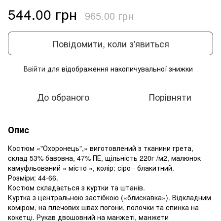
544.00 грн
965.00 грн
Повідомити, коли з'явиться
Ввійти
для відображення накопичувальної знижки
%
До обраного
Порівняти
Опис
Костюм «"Охоронець",» виготовлений з тканини грета,
склад 53% бавовна, 47% ПЕ, щільність 220г /м2, малюнок
камуфльований « місто », колір: сіро - блакитний.
Розміри: 44-66.
Костюм складається з куртки та штанів.
Куртка з центральною застібкою («блискавка»). Відкладним
коміром, на плечових швах погони, полочки та спинка на
кокетці. Рукав двошовний на манжеті, манжети