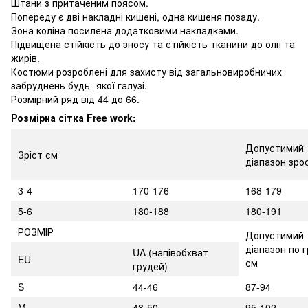
Штани з притаченим поясом.
Попереду є дві накладні кишені, одна кишеня позаду.
Зона коліна посилена додатковими накладками.
Підвищена стійкість до зносу та стійкість тканини до олії та
жирів.
Костюми розроблені для захисту від загальновиробничих
забруднень будь -якої галузі.
Розмірний ряд ​​від 44 до 66.
Розмірна сітка Free work:
Допустимий
Зріст см
діапазон зро
3-4
170-176
168-179
5-6
180-188
180-191
РОЗМІР
Допустимий
діапазон по г
UA
(напівобхват
EU
см
грудей)
S
44-46
87-94
M
48-50
95-102