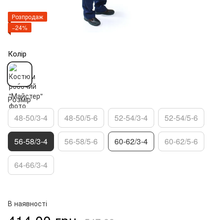
Розпродаж
−24%
Колір
Розмір
48-50/3-4
48-50/5-6
52-54/3-4
52-54/5-6
56-58/3-4
56-58/5-6
60-62/3-4
60-62/5-6
64-66/3-4
В наявності
414.00 грн