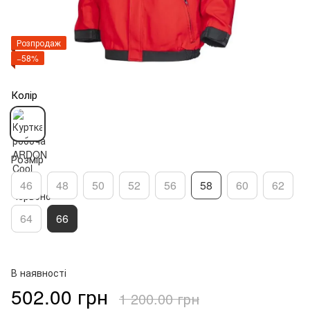
Розпродаж
−58%
Колір
Розмір
46
48
50
52
56
58
60
62
64
66
В наявності
502.00 грн
1 200.00 грн