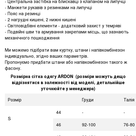
- Центральна застібка на блискавці з клапаном на липучці
- Манжети рукавів з резинками на липучці
- Пояс на резинці
- 2 нагрудні кишені, 2 нижні кишені
- Світловідбівні елементи - додатковий захист у темряві
- Подвійні шви та армування закрепами місць, що зазнають
механічного пошкодження
Ми можемо підібрати вам куртку, штани і напівкомбінезон
індивідуально, згідно ваших параметрів.
Пропонуємо придбати штани або напівкомбінезон такого ж
фасону.
Розмірна сітка одягу ARDON (розміри можуть дещо
відрізнятися в залежності від моделі, детальнійше
уточнюйте у менеджера)
Розмір
Груди
Талія
44
-
-
S
46
92-100
76-80