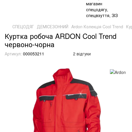
СПЕЦОДЯГ
ДЕМІСЕЗОННИЙ
Ardon Колекція Cool Trend
Ку
Куртка робоча ARDON Cool Trend
червоно-чорна
Артикул:
000053211
2 відгуки