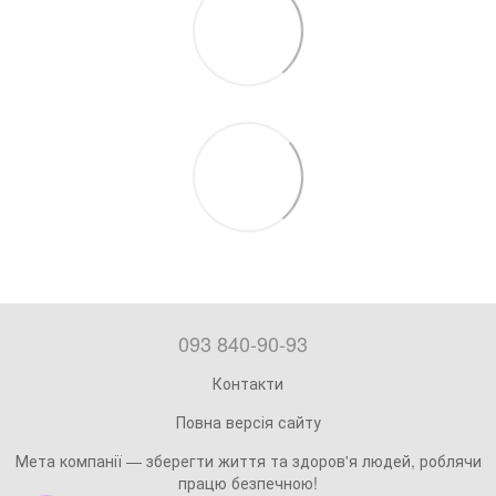
093 840-90-93
Контакти
Повна версія сайту
Мета компанії — зберегти життя та здоров'я людей, роблячи
працю безпечною!