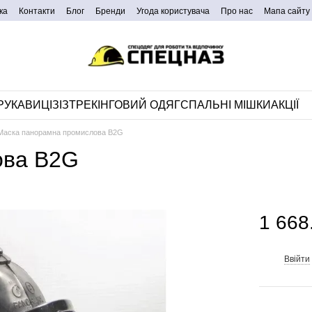
ка
Контакти
Блог
Бренди
Угода користувача
Про нас
Мапа сайту
РУКАВИЦІ
ЗІЗ
ТРЕКІНГОВИЙ ОДЯГ
СПАЛЬНІ МІШКИ
АКЦІЇ
Маска панорамна промислова B2G
ова B2G
1 668
Ввійти
%