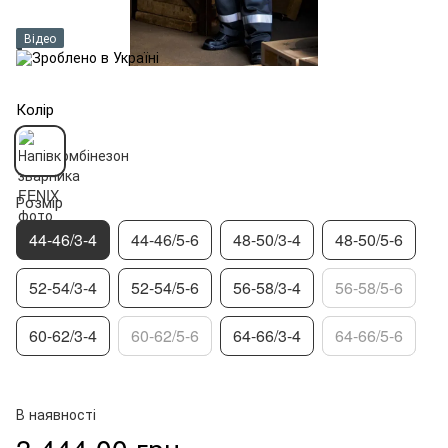
Відео
Колір
Розмір
44-46/3-4
44-46/5-6
48-50/3-4
48-50/5-6
52-54/3-4
52-54/5-6
56-58/3-4
56-58/5-6
60-62/3-4
60-62/5-6
64-66/3-4
64-66/5-6
В наявності
3 444.00 грн