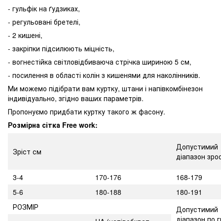
- гульфік на ґудзиках,
- регульовані бретелі,
- 2 кишені,
- закріпки підсилюють міцність,
- вогнестійка світловідбиваюча стрічка шириною 5 см,
- посилення в області колін з кишенями для наколінників.
Ми можемо підібрати вам куртку, штани і напівкомбінезон
індивідуально, згідно ваших параметрів.
Пропонуємо придбати куртку такого ж фасону.
Розмірна сітка Free work:
Допустимий
Зріст см
діапазон зро
3-4
170-176
168-179
5-6
180-188
180-191
РОЗМІР
Допустимий
діапазон по г