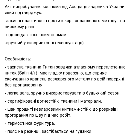
Акт випробування костюма від Асоціації зварників України
який підтверджує:
-захисні властивості проти іскор і оплавленого металу - на
високому рівні
-відповідає гігієнічним нормам
-зручний у використанні (експлуатації)
Особливість:
- захисна тканина Титан завдяки атласному переплетенню
ниток (Satin 4/1), має гладку поверхню, що сприяє
скочуванню крапель розжареного металу по всій поверхні
без пропалювання
- легка вага, зручно використовувати в будь-який сезон,
- сертифіковані вогнестійкі тканини і матеріали,
- шви прошиті кевларовими нитками-стійкі до розривів і
прогорання по шву під час робіт,
- термостійка фурнітура,
- пояс на резинці, застібається на ґудзики